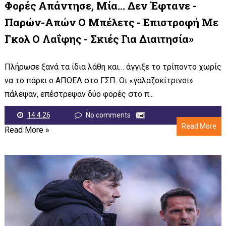
Φορές Απάντησε, Μία… Δεν Έφτανε -
Παρών-Απών Ο Μπέλετς - Επιστροφή Με
Γκολ Ο Λαΐφης - Σκιές Για Διαιτησία»
Πλήρωσε ξανά τα ίδια λάθη και… άγγιξε το τρίποντο χωρίς
να το πάρει ο ΑΠΟΕΛ στο ΓΣΠ. Οι «γαλαζοκίτρινοι»
πάλεψαν, επέστρεψαν δύο φορές στο π...
14.4.26
No comments
Read More
Read More »