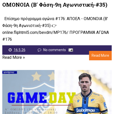
OMONOIA (Β' Φάση-9η Αγωνιστική-#35)
Επίσημο πρόγραμμα αγώνα #176: ΑΠΟΕΛ - OMONOIA (Β'
Φάση-9η Αγωνιστική-#35) 👉
online.fliphtml5.com/bevdm/MP176/ ΠΡΟΓΡΑΜΜΑ ΑΓΩΝΑ
#176
16.5.26
No comments
Read More
Read More »