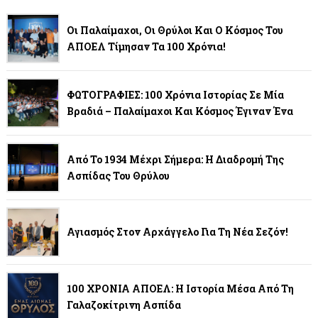
Οι Παλαίμαχοι, Οι Θρύλοι Και Ο Κόσμος Του
ΑΠΟΕΛ Τίμησαν Τα 100 Χρόνια!
ΦΩΤΟΓΡΑΦΙΕΣ: 100 Χρόνια Ιστορίας Σε Μία
Βραδιά – Παλαίμαχοι Και Κόσμος Έγιναν Ένα
Από Το 1934 Μέχρι Σήμερα: Η Διαδρομή Της
Ασπίδας Του Θρύλου
Αγιασμός Στον Αρχάγγελο Για Τη Νέα Σεζόν!
100 ΧΡΟΝΙΑ ΑΠΟΕΛ: Η Ιστορία Μέσα Από Τη
Γαλαζοκίτρινη Ασπίδα