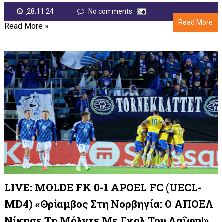
28.11.24
No comments
Read More
Read More »
LIVE: MOLDE FK 0-1 APOEL FC (UECL-
MD4) «Θρίαμβος Στη Νορβηγία: Ο ΑΠΟΕΛ
Νίκησε Τη Μόλντε Με Γκολ Του Λαΐφη!»