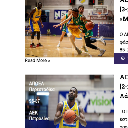
[3
«Μ
Ο Α
φάσ
85-
Read More »
ΑΠ
[2
Λά
Ο Π
έστ
χαρ