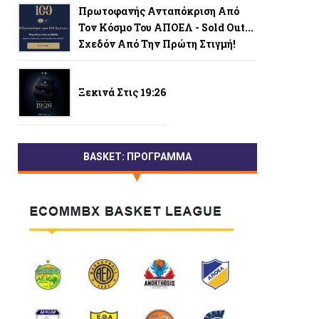
Πρωτοφανής Ανταπόκριση Από
Τον Κόσμο Του ΑΠΟΕΛ - Sold Out...
Σχεδόν Από Την Πρώτη Στιγμή!
Ξεκινά Στις 19:26
BASKET: ΠΡΟΓΡΑΜΜΑ