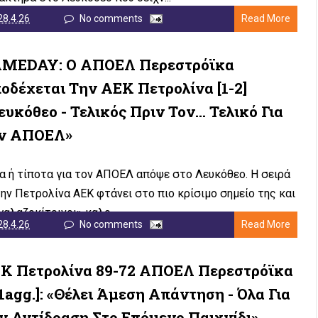
28.4.26
No comments
Read More
MEDAY: Ο ΑΠΟΕΛ Περεστρόϊκα
οδέχεται Την ΑΕΚ Πετρολίνα [1-2]
ευκόθεο - Τελικός Πριν Τον… Τελικό Για
ν ΑΠΟΕΛ»
 ή τίποτα για τον ΑΠΟΕΛ απόψε στο Λευκόθεο. Η σειρά
την Πετρολίνα ΑΕΚ φτάνει στο πιο κρίσιμο σημείο της και
γαλαζοκίτρινοι» καλο...
28.4.26
No comments
Read More
Κ Πετρολίνα 89-72 ΑΠΟΕΛ Περεστρόϊκα
-1agg.]: «Θέλει Άμεση Απάντηση - Όλα Για
ν Αντίδραση Στο Επόμενο Παιχνίδι»