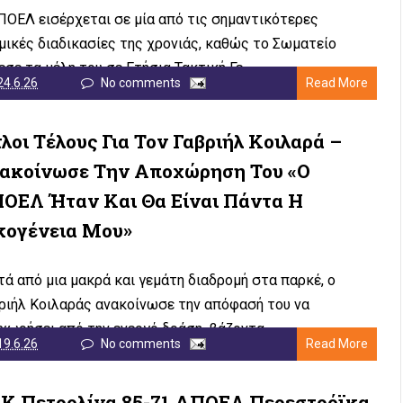
ΠΟΕΛ εισέρχεται σε μία από τις σημαντικότερες
μικές διαδικασίες της χρονιάς, καθώς το Σωματείο
εσε τα μέλη του σε Ετήσια Τακτική Γε...
24.6.26
No comments
Read More
τλοι Τέλους Για Τον Γαβριήλ Κοιλαρά –
ακοίνωσε Την Αποχώρηση Του «Ο
ΟΕΛ Ήταν Και Θα Είναι Πάντα Η
κογένεια Μου»
ά από μια μακρά και γεμάτη διαδρομή στα παρκέ, ο
ριήλ Κοιλαράς ανακοίνωσε την απόφασή του να
χωρήσει από την ενεργό δράση, βάζοντα...
19.6.26
No comments
Read More
Κ Πετρολίνα 85-71 ΑΠΟΕΛ Περεστρόϊκα