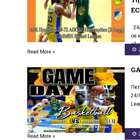
EC
24/
σε 
αδυ
Read More »
GA
Πετ
24/
Lea
Read More »