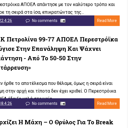
εστρόικα ΑΠΟΕΛ απάντησε με τον καλύτερο τρόπο και
ρε τη σειρά στα ίσα, επικρατώντας της...
22.4.26
No comments
Read More
Κ Πετρολίνα 99-77 ΑΠΟΕΛ Περεστρόϊκα
ύγισε Στην Επανάληψη Και Ψάχνει
άντηση - Από Το 50-50 Στην
τάρρευση»
εν ήρθε το αποτέλεσμα που θέλαμε, όμως η σειρά είναι
μη στην αρχή και τίποτα δεν έχει κριθεί. Ο Περεστρόικα
ΕΛ έδειξε καλά στοιχεία...
18.4.26
No comments
Read More
ρχίζει Η Μάχη – Ο Θρύλος Για Το Break