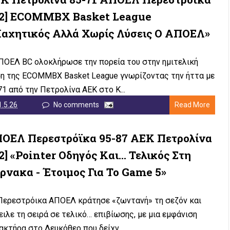
-2] ECOMMBX Basket League
αχητικός Αλλά Χωρίς Λύσεις Ο ΑΠΟΕΛ»
ΠΟΕΛ BC ολοκλήρωσε την πορεία του στην ημιτελική
η της ECOMMBX Basket League γνωρίζοντας την ήττα με
71 από την Πετρολίνα ΑΕΚ στο Κ...
1.5.26
No comments
Read More
ΟΕΛ Περεστρόϊκα 95-87 ΑΕΚ Πετρολίνα
-2] «Pointer Οδηγός Και… Τελικός Στη
ρνακα - Έτοιμος Για Το Game 5»
ερεστρόικα ΑΠΟΕΛ κράτησε «ζωντανή» τη σεζόν και
ειλε τη σειρά σε τελικό… επιβίωσης, με μια εμφάνιση
ακτήρα στο Λευκόθεο που δείχν...