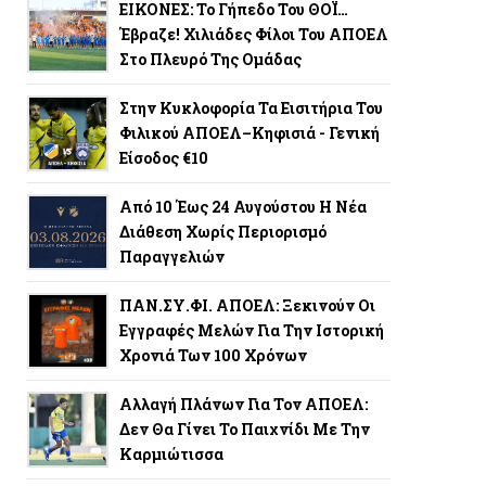
ΕΙΚΟΝΕΣ: Το Γήπεδο Του ΘΟΪ…
Έβραζε! Χιλιάδες Φίλοι Του ΑΠΟΕΛ
Στο Πλευρό Της Ομάδας
Στην Κυκλοφορία Τα Εισιτήρια Του
Φιλικού ΑΠΟΕΛ–Κηφισιά - Γενική
Είσοδος €10
Από 10 Έως 24 Αυγούστου Η Νέα
Διάθεση Χωρίς Περιορισμό
Παραγγελιών
ΠΑΝ.ΣΥ.ΦΙ. ΑΠΟΕΛ: Ξεκινούν Οι
Εγγραφές Μελών Για Την Ιστορική
Χρονιά Των 100 Χρόνων
Αλλαγή Πλάνων Για Τον ΑΠΟΕΛ:
Δεν Θα Γίνει Το Παιχνίδι Με Την
Καρμιώτισσα