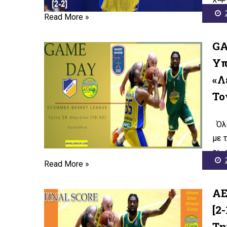
Read More »
GA
Υπ
«Λ
Το
Όλα
με 
οι «
Read More »
ΑΕ
[2
Τη