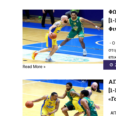
ΦΩ
[1
Φι
- Ο
στι
επι
Read More »
ΑΠ
[1
«Γ
ΑΠΟ