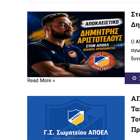
Στ
Δη
Ο Α
αγω
δυνα
Read More »
ΑΠ
Τα
Το
Πρ