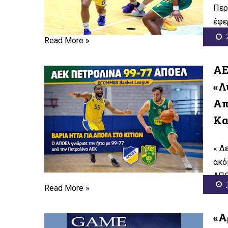
Περ
έφε
Read More »
ΑΕ
«Λ
Απ
Κα
« Δ
ακό
ΑΠΟ
Read More »
«Α