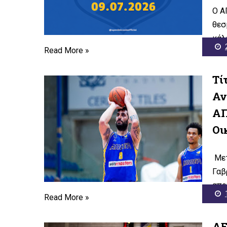
Ο Α
θεσ
κάλ
Read More »
Τί
Αν
ΑΠ
Οι
Μετ
Γαβ
απο
Read More »
ΑΕ