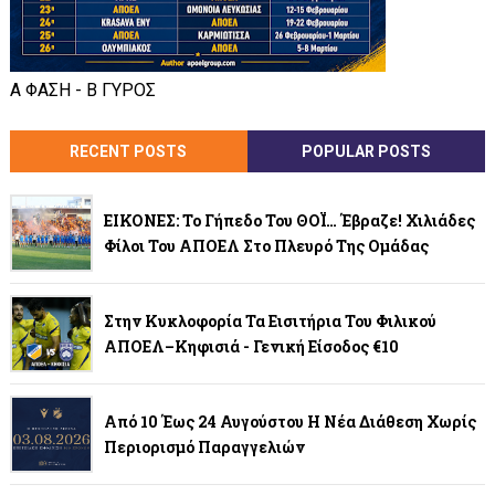
Α ΦΑΣΗ - Β ΓΥΡΟΣ
RECENT POSTS
POPULAR POSTS
ΕΙΚΟΝΕΣ: Το Γήπεδο Του ΘΟΪ… Έβραζε! Χιλιάδες
Φίλοι Του ΑΠΟΕΛ Στο Πλευρό Της Ομάδας
Στην Κυκλοφορία Τα Εισιτήρια Του Φιλικού
ΑΠΟΕΛ–Κηφισιά - Γενική Είσοδος €10
Από 10 Έως 24 Αυγούστου Η Νέα Διάθεση Χωρίς
Περιορισμό Παραγγελιών