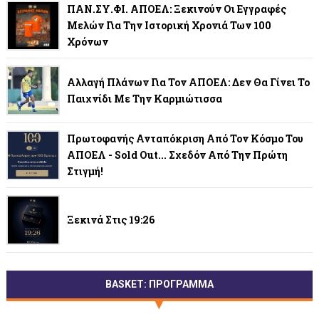
ΠΑΝ.ΣΥ.ΦΙ. ΑΠΟΕΛ: Ξεκινούν Οι Εγγραφές
Μελών Για Την Ιστορική Χρονιά Των 100
Χρόνων
Αλλαγή Πλάνων Για Τον ΑΠΟΕΛ: Δεν Θα Γίνει Το
Παιχνίδι Με Την Καρμιώτισσα
Πρωτοφανής Ανταπόκριση Από Τον Κόσμο Του
ΑΠΟΕΛ - Sold Out... Σχεδόν Από Την Πρώτη
Στιγμή!
Ξεκινά Στις 19:26
BASKET: ΠΡΟΓΡΑΜΜΑ