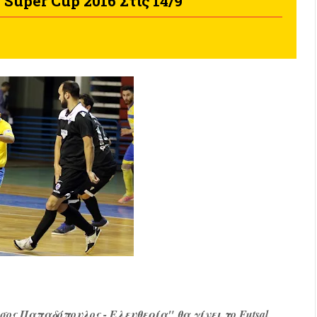
Super Cup 2016 Στις 14/9
άσος Παπαδόπουλος - Ελευθερία" θα γίνει το Futsal