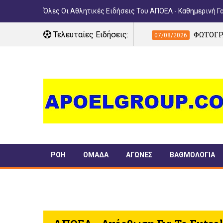
Όλες Οι Αθλητικές Ειδήσεις Του ΑΠΟΕΛ - Καθημερινή Γ
ν τα 100 χρόνια!
Τελευταίες Ειδήσεις:
ΦΩΤΟΓΡΑΦΙΕΣ: 100 χρόνια
07/08/2026
ΡΟΗ
ΟΜΑΔΑ
ΑΓΩΝΕΣ
ΒΑΘΜΟΛΟΓΙΑ
ΠΑΝΣΥΦΙ
TIMELINE