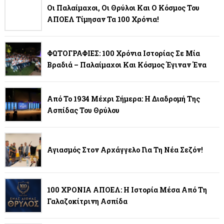
Οι Παλαίμαχοι, Οι Θρύλοι Και Ο Κόσμος Του
ΑΠΟΕΛ Τίμησαν Τα 100 Χρόνια!
ΦΩΤΟΓΡΑΦΙΕΣ: 100 Χρόνια Ιστορίας Σε Μία
Βραδιά – Παλαίμαχοι Και Κόσμος Έγιναν Ένα
Από Το 1934 Μέχρι Σήμερα: Η Διαδρομή Της
Ασπίδας Του Θρύλου
Αγιασμός Στον Αρχάγγελο Για Τη Νέα Σεζόν!
100 ΧΡΟΝΙΑ ΑΠΟΕΛ: Η Ιστορία Μέσα Από Τη
Γαλαζοκίτρινη Ασπίδα