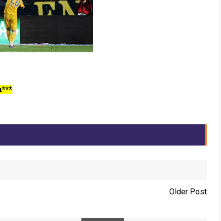
ι***
Older Post