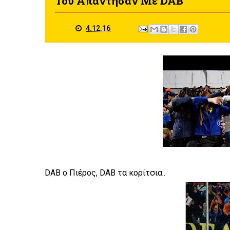
Του Απάντησαν Με DAB
4.12.16
DAB ο Πιέρος, DAB τα κορίτσια..