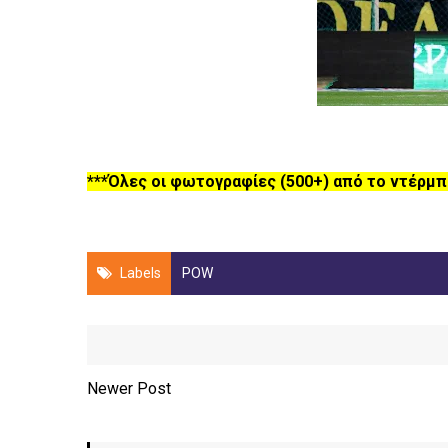
***Όλες οι φωτογραφίες (500+) από το ντέρμπ
Labels
POW
Newer Post