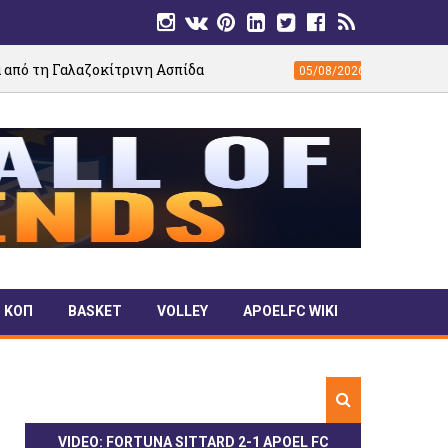
ίτρινη Ασπίδα
ΕΙΚΟΝΕΣ: Το γήπεδο του Θ
05/08/2026
ΚΟΠ
BASKET
VOLLEY
APOELFC WIKI
VIDEO: FORTUNA SITTARD 2-1 APOEL FC