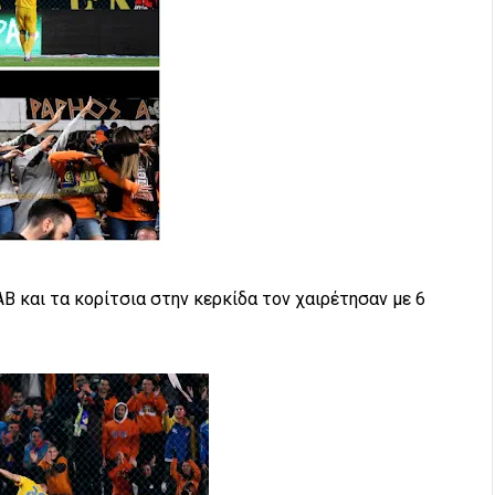
B και τα κορίτσια στην κερκίδα τον χαιρέτησαν με 6