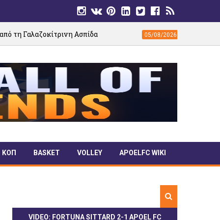
ίτρινη Ασπίδα
ΕΙΚΟΝΕΣ: Το γήπεδο του ΘΟ
05/08/2026
ΚΟΠ
BASKET
VOLLEY
APOELFC WIKI
VIDEO: FORTUNA SITTARD 2-1 APOEL FC