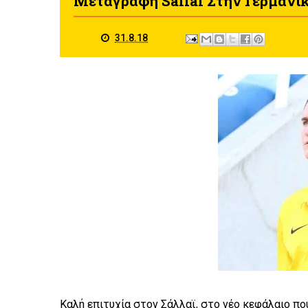
Μεταγραφή Sallai Στην Γερμανικ
31.8.18
Καλή επιτυχία στον Σάλλαϊ, στο νέο κεφάλαιο που