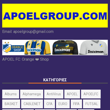
Email:
apoelgroup@gmail.com
APOEL FC:
Orange ❤️ Shop
ΚΑΤΗΓΟΡΙΕΣ
Albums
Alphamega
AntiVirus
APOEL
APOELFC
BASKET
CABLENET
CFA
EURO
FIFA
FUTSAL