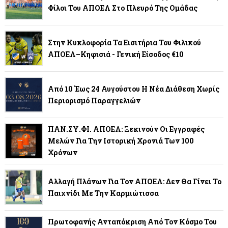
Φίλοι Του ΑΠΟΕΛ Στο Πλευρό Της Ομάδας
Στην Κυκλοφορία Τα Εισιτήρια Του Φιλικού
ΑΠΟΕΛ–Κηφισιά - Γενική Είσοδος €10
Από 10 Έως 24 Αυγούστου Η Νέα Διάθεση Χωρίς
Περιορισμό Παραγγελιών
ΠΑΝ.ΣΥ.ΦΙ. ΑΠΟΕΛ: Ξεκινούν Οι Εγγραφές
Μελών Για Την Ιστορική Χρονιά Των 100
Χρόνων
Αλλαγή Πλάνων Για Τον ΑΠΟΕΛ: Δεν Θα Γίνει Το
Παιχνίδι Με Την Καρμιώτισσα
Πρωτοφανής Ανταπόκριση Από Τον Κόσμο Του