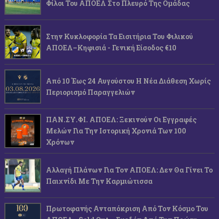
Φίλοι Του ΑΠΟΕΛ Στο Πλευρό Της Ομάδας
Στην Κυκλοφορία Τα Εισιτήρια Του Φιλικού
ΑΠΟΕΛ–Κηφισιά - Γενική Είσοδος €10
Από 10 Έως 24 Αυγούστου Η Νέα Διάθεση Χωρίς
Περιορισμό Παραγγελιών
ΠΑΝ.ΣΥ.ΦΙ. ΑΠΟΕΛ: Ξεκινούν Οι Εγγραφές
Μελών Για Την Ιστορική Χρονιά Των 100
Χρόνων
Αλλαγή Πλάνων Για Τον ΑΠΟΕΛ: Δεν Θα Γίνει Το
Παιχνίδι Με Την Καρμιώτισσα
Πρωτοφανής Ανταπόκριση Από Τον Κόσμο Του