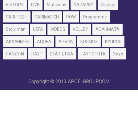
HISTORY
LIVE
Matchday
NAGAPAY
Orange
PARI-TECH
PARIMATCH
POW
Programme
Stoiximan
UEFA
VIDEOS
VOLLEY
ΑΘΛΗΜΑΤΑ
ΑΚΑΔΗΜΙΕΣ
ΑΠΟΕΛ
ΑΡΘΡΑ
ΚΟΣΜΟΣ
ΚΥΠΡΟΣ
ΠΑΝΣΥΦΙ
ΠΑΣΠ
ΣΤΑΤΙΣΤΙΚΑ
ΤΑΥΤΟΤΗΤΑ
Χοχα
Copyright © 2013
APOELGROUP.COM