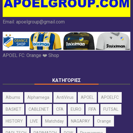
Email:
apoelgroup@gmail.com
APOEL FC:
Orange ❤️ Shop
ΚΑΤΗΓΟΡΙΕΣ
Albums
Alphamega
AntiVirus
APOEL
APOELFC
BASKET
CABLENET
CFA
EURO
FIFA
FUTSAL
HISTORY
LIVE
Matchday
NAGAPAY
Orange