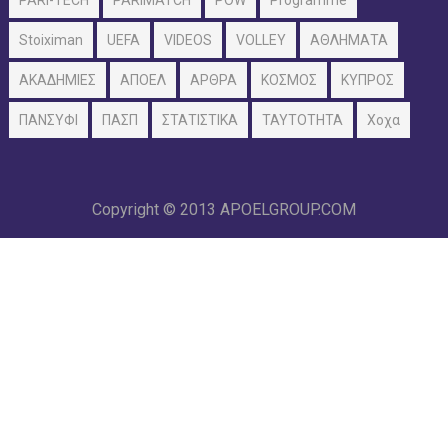
PARI-TECH
PARIMATCH
POW
Programme
Stoiximan
UEFA
VIDEOS
VOLLEY
ΑΘΛΗΜΑΤΑ
ΑΚΑΔΗΜΙΕΣ
ΑΠΟΕΛ
ΑΡΘΡΑ
ΚΟΣΜΟΣ
ΚΥΠΡΟΣ
ΠΑΝΣΥΦΙ
ΠΑΣΠ
ΣΤΑΤΙΣΤΙΚΑ
ΤΑΥΤΟΤΗΤΑ
Χοχα
Copyright © 2013
APOELGROUP.COM