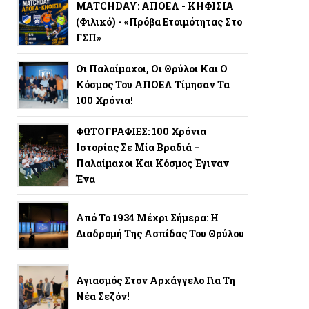
MATCHDAY: ΑΠΟΕΛ - ΚΗΦΙΣΙΑ
(φιλικό) - «Πρόβα Ετοιμότητας Στο
ΓΣΠ»
Οι Παλαίμαχοι, Οι Θρύλοι Και Ο
Κόσμος Του ΑΠΟΕΛ Τίμησαν Τα
100 Χρόνια!
ΦΩΤΟΓΡΑΦΙΕΣ: 100 Χρόνια
Ιστορίας Σε Μία Βραδιά –
Παλαίμαχοι Και Κόσμος Έγιναν
Ένα
Από Το 1934 Μέχρι Σήμερα: Η
Διαδρομή Της Ασπίδας Του Θρύλου
Αγιασμός Στον Αρχάγγελο Για Τη
Νέα Σεζόν!