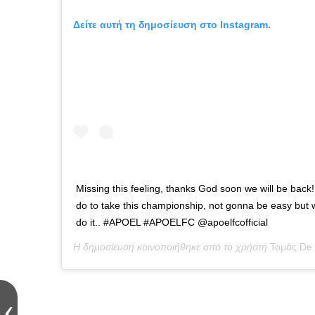
Verified
Δείτε αυτή τη δημοσίευση στο Instagram.
Missing this feeling, thanks God soon we will be back!
do to take this championship, not gonna be easy but
do it.. #APOEL #APOELFC @apoelfcofficial
Η δημοσίευση κοινοποιήθηκε από το χρήστη
Τομάς De 
Labels
APOEL
,
POW
,
ΑΠΟΕΛ