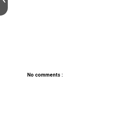
Newer Post
Post A Comment
No comments :