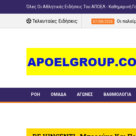
Όλες Οι Αθλητικές Ειδήσεις Του ΑΠΟΕΛ - Καθημερινή Γ
τητας στο ΓΣΠ»
Τελευταίες Ειδήσεις:
Οι παλαίμαχοι, οι θρύλοι
07/08/2026
ΡΟΗ
ΟΜΑΔΑ
ΑΓΩΝΕΣ
ΒΑΘΜΟΛΟΓΙΑ
ΠΑΝΣΥΦΙ
TIMELINE