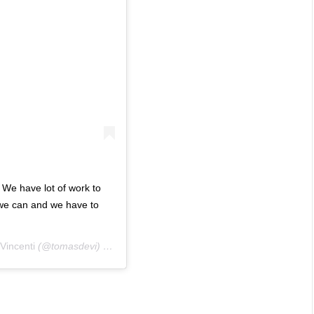
 We have lot of work to
 we can and we have to
Vincenti
(@tomasdevi) στις
1 Μάι, 2020 στις 3:31 πμ PDT