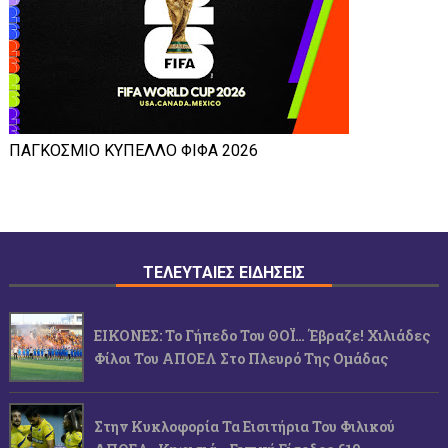
ΠΑΓΚΟΣΜΙΟ ΚΥΠΕΛΛΟ ΦΙΦΑ 2026
ΤΕΛΕΥΤΑΙΕΣ ΕΙΔΗΣΕΙΣ
ΕΙΚΟΝΕΣ: Το Γήπεδο Του ΘΟΪ… Έβραζε! Χιλιάδες
Φίλοι Του ΑΠΟΕΛ Στο Πλευρό Της Ομάδας
Στην Κυκλοφορία Τα Εισιτήρια Του Φιλικού