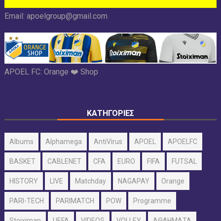
Email:
apoelgroup@gmail.com
APOEL FC:
Orange ❤️ Shop
ΚΑΤΗΓΟΡΙΕΣ
Albums
Alphamega
AntiVirus
APOEL
APOELFC
BASKET
CABLENET
CFA
EURO
FIFA
FUTSAL
HISTORY
LIVE
Matchday
NAGAPAY
Orange
PARI-TECH
PARIMATCH
POW
Programme
Stoiximan
UEFA
VIDEOS
VOLLEY
ΑΘΛΗΜΑΤΑ