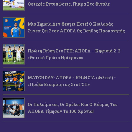
Θετικές Εντυπώσεις, Πίκρα Στο Φινάλε
Μια Σημαία Δεν Φεύγει Ποτέ! Ο Κοιλαράς
Συνεχίζει Στον ΑΠΟΕΛ Ως Βοηθός Προπονητής
Πρώτη Γεύση Στο ΓΣΠ: ΑΠΟΕΛ – Κηφισιά 2-2
«Θετικό Πρώτο Ημίχρονο»
MATCHDAY: ΑΠΟΕΛ - ΚΗΦΙΣΙΑ (φιλικό) -
«Πρόβα Ετοιμότητας Στο ΓΣΠ»
Οι Παλαίμαχοι, Οι Θρύλοι Και Ο Κόσμος Του
ΑΠΟΕΛ Τίμησαν Τα 100 Χρόνια!