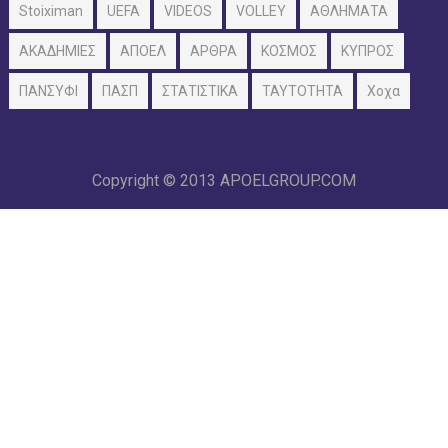
Stoiximan
UEFA
VIDEOS
VOLLEY
ΑΘΛΗΜΑΤΑ
ΑΚΑΔΗΜΙΕΣ
ΑΠΟΕΛ
ΑΡΘΡΑ
ΚΟΣΜΟΣ
ΚΥΠΡΟΣ
ΠΑΝΣΥΦΙ
ΠΑΣΠ
ΣΤΑΤΙΣΤΙΚΑ
ΤΑΥΤΟΤΗΤΑ
Χοχα
Copyright © 2013
APOELGROUP.COM