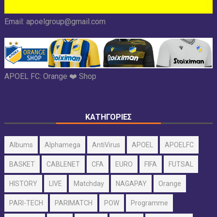
Email:
apoelgroup@gmail.com
APOEL FC:
Orange ❤️ Shop
ΚΑΤΗΓΟΡΙΕΣ
Albums
Alphamega
AntiVirus
APOEL
APOELFC
BASKET
CABLENET
CFA
EURO
FIFA
FUTSAL
HISTORY
LIVE
Matchday
NAGAPAY
Orange
PARI-TECH
PARIMATCH
POW
Programme