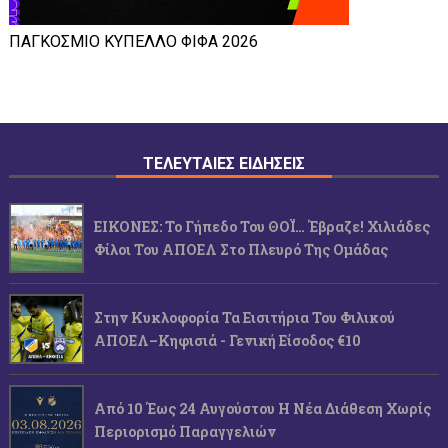
ΠΑΓΚΟΣΜΙΟ ΚΥΠΕΛΛΟ ΦΙΦΑ 2026
ΤΕΛΕΥΤΑΙΕΣ ΕΙΔΗΣΕΙΣ
ΕΙΚΟΝΕΣ: Το Γήπεδο Του ΘΟΪ… Έβραζε! Χιλιάδες
Φίλοι Του ΑΠΟΕΛ Στο Πλευρό Της Ομάδας
Στην Κυκλοφορία Τα Εισιτήρια Του Φιλικού
ΑΠΟΕΛ–Κηφισιά - Γενική Είσοδος €10
Από 10 Έως 24 Αυγούστου Η Νέα Διάθεση Χωρίς
Περιορισμό Παραγγελιών