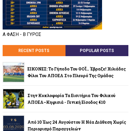
Α ΦΑΣΗ - Β ΓΥΡΟΣ
RECENT POSTS
POPULAR POSTS
ΕΙΚΟΝΕΣ: Το Γήπεδο Του ΘΟΪ… Έβραζε! Χιλιάδες
Φίλοι Του ΑΠΟΕΛ Στο Πλευρό Της Ομάδας
Στην Κυκλοφορία Τα Εισιτήρια Του Φιλικού
ΑΠΟΕΛ–Κηφισιά - Γενική Είσοδος €10
Από 10 Έως 24 Αυγούστου Η Νέα Διάθεση Χωρίς
Περιορισμό Παραγγελιών