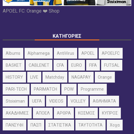
APOEL FC:
Orange ❤️ Shop
ΚΑΤΗΓΟΡΙΕΣ
Albums
Alphamega
AntiVirus
APOEL
APOELFC
BASKET
CABLENET
CFA
EURO
FIFA
FUTSAL
HISTORY
LIVE
Matchday
NAGAPAY
Orange
PARI-TECH
PARIMATCH
POW
Programme
Stoiximan
UEFA
VIDEOS
VOLLEY
ΑΘΛΗΜΑΤΑ
ΑΚΑΔΗΜΙΕΣ
ΑΠΟΕΛ
ΑΡΘΡΑ
ΚΟΣΜΟΣ
ΚΥΠΡΟΣ
ΠΑΝΣΥΦΙ
ΠΑΣΠ
ΣΤΑΤΙΣΤΙΚΑ
ΤΑΥΤΟΤΗΤΑ
Χοχα