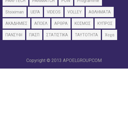
PARI-TECH
PARIMATCH
POW
Programme
Stoiximan
UEFA
VIDEOS
VOLLEY
ΑΘΛΗΜΑΤΑ
ΑΚΑΔΗΜΙΕΣ
ΑΠΟΕΛ
ΑΡΘΡΑ
ΚΟΣΜΟΣ
ΚΥΠΡΟΣ
ΠΑΝΣΥΦΙ
ΠΑΣΠ
ΣΤΑΤΙΣΤΙΚΑ
ΤΑΥΤΟΤΗΤΑ
Χοχα
Copyright © 2013
APOELGROUP.COM