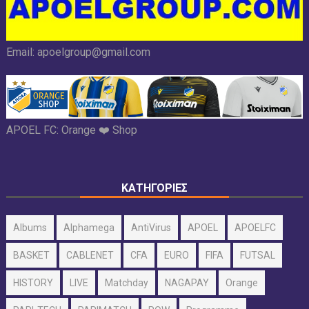
Email:
apoelgroup@gmail.com
APOEL FC:
Orange ❤️ Shop
ΚΑΤΗΓΟΡΙΕΣ
Albums
Alphamega
AntiVirus
APOEL
APOELFC
BASKET
CABLENET
CFA
EURO
FIFA
FUTSAL
HISTORY
LIVE
Matchday
NAGAPAY
Orange