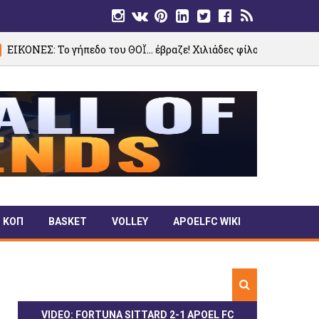
ήπεδο του ΘΟΪ… έβραζε! Χιλιάδες φίλοι του ΑΠΟΕΛ στο πλευρό τη
ΚΟΠ
BASKET
VOLLEY
APOELFC WIKI
VIDEO: FORTUNA SITTARD 2-1 APOEL FC