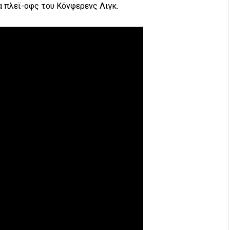
τα πλεϊ-οφς του Κόνφερενς Λιγκ.