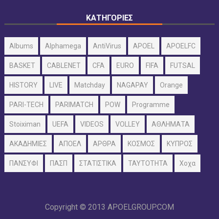
ΚΑΤΗΓΟΡΙΕΣ
Albums
Alphamega
AntiVirus
APOEL
APOELFC
BASKET
CABLENET
CFA
EURO
FIFA
FUTSAL
HISTORY
LIVE
Matchday
NAGAPAY
Orange
PARI-TECH
PARIMATCH
POW
Programme
Stoiximan
UEFA
VIDEOS
VOLLEY
ΑΘΛΗΜΑΤΑ
ΑΚΑΔΗΜΙΕΣ
ΑΠΟΕΛ
ΑΡΘΡΑ
ΚΟΣΜΟΣ
ΚΥΠΡΟΣ
ΠΑΝΣΥΦΙ
ΠΑΣΠ
ΣΤΑΤΙΣΤΙΚΑ
ΤΑΥΤΟΤΗΤΑ
Χοχα
Copyright © 2013
APOELGROUP.COM