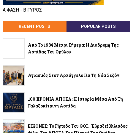
Α ΦΑΣΗ - Β ΓΥΡΟΣ
RECENT POSTS
POPULAR POSTS
Από Το 1934 Μέχρι Σήμερα: Η Διαδρομή Της
Ασπίδας Του Θρύλου
Αγιασμός Στον Αρχάγγελο Για Τη Νέα Σεζόν!
100 ΧΡΟΝΙΑ ΑΠΟΕΛ: Η Ιστορία Μέσα Από Τη
Γαλαζοκίτρινη Ασπίδα
ΕΙΚΟΝΕΣ: Το Γήπεδο Του ΘΟΪ… Έβραζε! Χιλιάδες
Φίλοι Του ΑΠΟΕΛ Στο Πλευρό Της Ομάδας