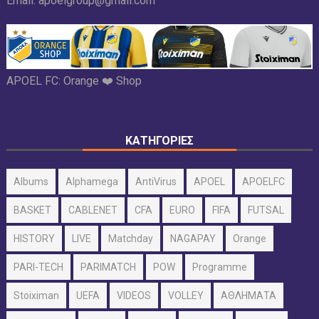
Email:
apoelgroup@gmail.com
APOEL FC:
Orange ❤️ Shop
ΚΑΤΗΓΟΡΙΕΣ
Albums
Alphamega
AntiVirus
APOEL
APOELFC
BASKET
CABLENET
CFA
EURO
FIFA
FUTSAL
HISTORY
LIVE
Matchday
NAGAPAY
Orange
PARI-TECH
PARIMATCH
POW
Programme
Stoiximan
UEFA
VIDEOS
VOLLEY
ΑΘΛΗΜΑΤΑ