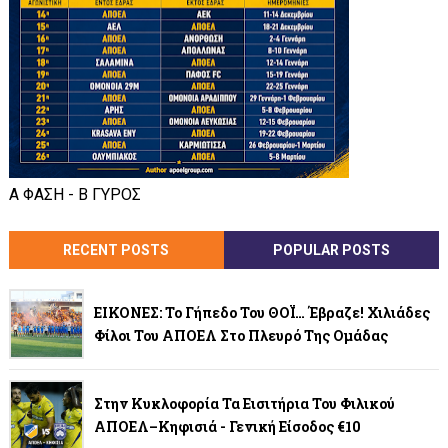
Α ΦΑΣΗ - Β ΓΥΡΟΣ
RECENT POSTS
POPULAR POSTS
ΕΙΚΟΝΕΣ: Το Γήπεδο Του ΘΟΪ… Έβραζε! Χιλιάδες
Φίλοι Του ΑΠΟΕΛ Στο Πλευρό Της Ομάδας
Στην Κυκλοφορία Τα Εισιτήρια Του Φιλικού
ΑΠΟΕΛ–Κηφισιά - Γενική Είσοδος €10