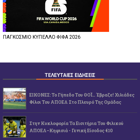
ΠΑΓΚΟΣΜΙΟ ΚΥΠΕΛΛΟ ΦΙΦΑ 2026
ΤΕΛΕΥΤΑΙΕΣ ΕΙΔΗΣΕΙΣ
ΕΙΚΟΝΕΣ: Το Γήπεδο Του ΘΟΪ… Έβραζε! Χιλιάδες
Φίλοι Του ΑΠΟΕΛ Στο Πλευρό Της Ομάδας
Στην Κυκλοφορία Τα Εισιτήρια Του Φιλικού
ΑΠΟΕΛ–Κηφισιά - Γενική Είσοδος €10