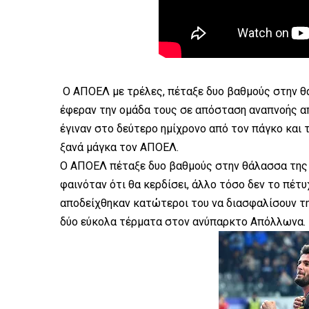
Ο ΑΠΟΕΛ με τρέλες, πέταξε δυο βαθμούς στην θ
έφεραν την ομάδα τους σε απόσταση αναπνοής από
έγιναν στο δεύτερο ημίχρονο από τον πάγκο και 
ξανά μάγκα τον ΑΠΟΕΛ.
Ο ΑΠΟΕΛ πέταξε δυο βαθμούς στην θάλασσα της 
φαινόταν ότι θα κερδίσει, άλλο τόσο δεν το πέτυ
αποδείχθηκαν κατώτεροι του να διασφαλίσουν τη
δύο εύκολα τέρματα στον ανύπαρκτο Απόλλωνα.