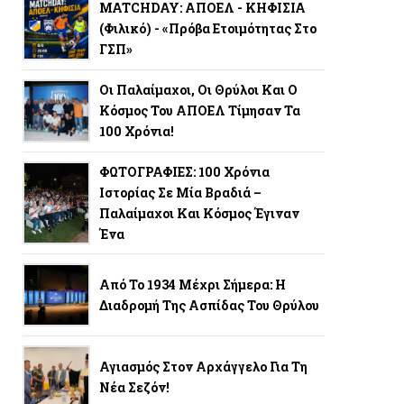
MATCHDAY: ΑΠΟΕΛ - ΚΗΦΙΣΙΑ
(φιλικό) - «Πρόβα Ετοιμότητας Στο
ΓΣΠ»
Οι Παλαίμαχοι, Οι Θρύλοι Και Ο
Κόσμος Του ΑΠΟΕΛ Τίμησαν Τα
100 Χρόνια!
ΦΩΤΟΓΡΑΦΙΕΣ: 100 Χρόνια
Ιστορίας Σε Μία Βραδιά –
Παλαίμαχοι Και Κόσμος Έγιναν
Ένα
Από Το 1934 Μέχρι Σήμερα: Η
Διαδρομή Της Ασπίδας Του Θρύλου
Αγιασμός Στον Αρχάγγελο Για Τη
Νέα Σεζόν!