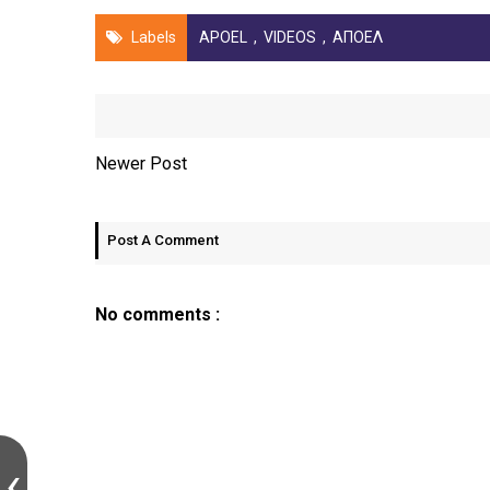
Labels
APOEL
,
VIDEOS
,
ΑΠΟΕΛ
Newer Post
Post A Comment
No comments :