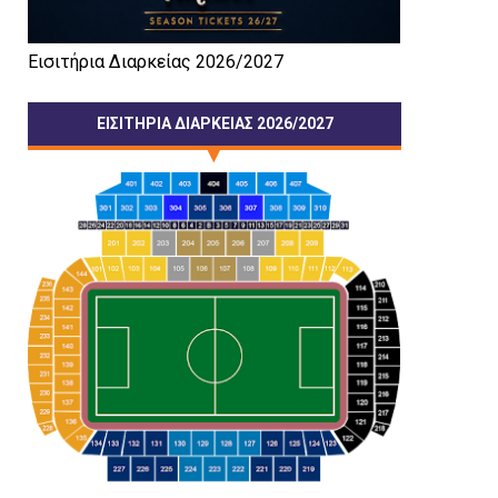
Εισιτήρια Διαρκείας 2026/2027
ΕΙΣΙΤΗΡΙΑ ΔΙΑΡΚΕΙΑΣ 2026/2027