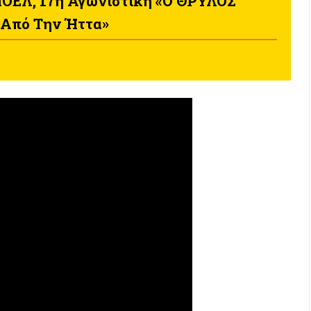
ΟΕΛ, 17η Αγωνιστική «Ο ΘΡΥΛΟΣ
 Από Την Ήττα»