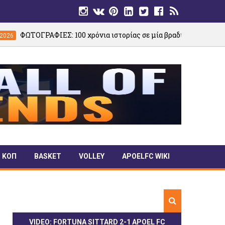
ΕΣ: 100 χρόνια ιστορίας σε μία βραδιά – Παλαίμαχοι και κόσμος έ
ΚΟΠ
BASKET
VOLLEY
APOELFC WIKI
VIDEO: FORTUNA SITTARD 2-1 APOEL FC