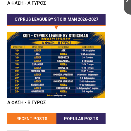
Α ΦΑΣΗ - Α ΓΥΡΟΣ
CYPRUS LEAGUE BY STOIXIMAN 2026-2027
Α ΦΑΣΗ - Β ΓΥΡΟΣ
RECENT POSTS
POPULAR POSTS