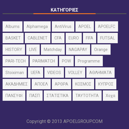
ΚΑΤΗΓΟΡΙΕΣ
Albums
Alphamega
AntiVirus
APOEL
APOELFC
BASKET
CABLENET
CFA
EURO
FIFA
FUTSAL
HISTORY
LIVE
Matchday
NAGAPAY
Orange
PARI-TECH
PARIMATCH
POW
Programme
Stoiximan
UEFA
VIDEOS
VOLLEY
ΑΘΛΗΜΑΤΑ
ΑΚΑΔΗΜΙΕΣ
ΑΠΟΕΛ
ΑΡΘΡΑ
ΚΟΣΜΟΣ
ΚΥΠΡΟΣ
ΠΑΝΣΥΦΙ
ΠΑΣΠ
ΣΤΑΤΙΣΤΙΚΑ
ΤΑΥΤΟΤΗΤΑ
Χοχα
Copyright © 2013
APOELGROUP.COM