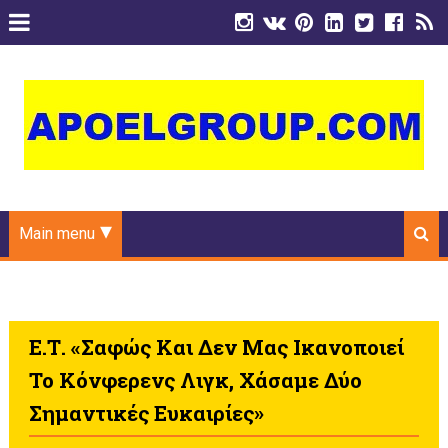
Main menu
Ε.Τ. «Σαφώς Και Δεν Μας Ικανοποιεί
Το Κόνφερενς Λιγκ, Χάσαμε Δύο
Σημαντικές Ευκαιρίες»