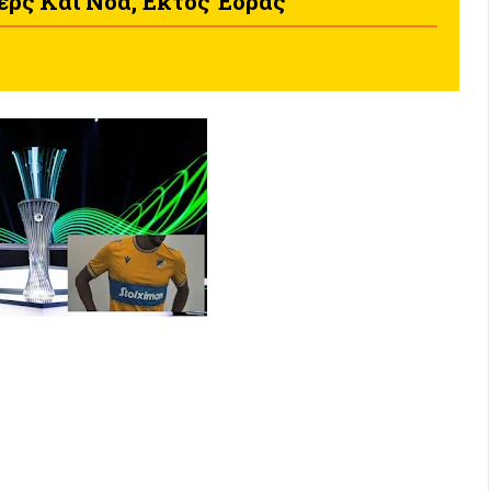
ρς Και Νόα, Εκτός Έδρας