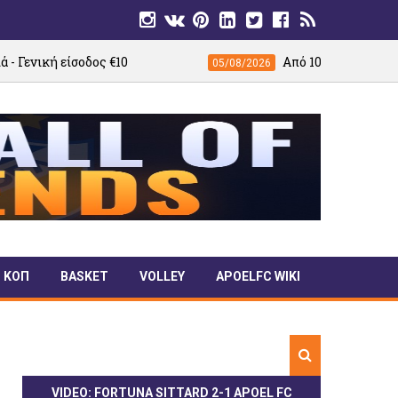
ος €10
Από 10 έως 24 Αυγούστου η νέα δι
05/08/2026
ΚΟΠ
BASKET
VOLLEY
APOELFC WIKI
VIDEO: FORTUNA SITTARD 2-1 APOEL FC