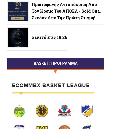
Πρωτοφανής Ανταπόκριση Από
Τον Κόσμο Του ΑΠΟΕΛ - Sold Out...
Σχεδόν Από Την Πρώτη Στιγμή!
Ξεκινά Στις 19:26
BASKET: ΠΡΟΓΡΑΜΜΑ