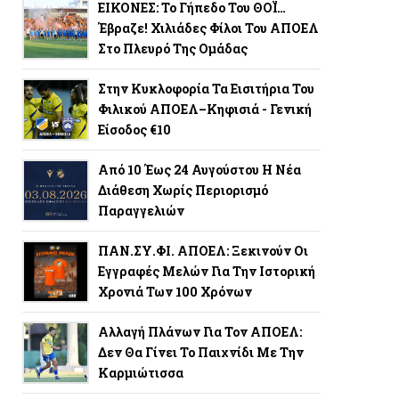
ΕΙΚΟΝΕΣ: Το Γήπεδο Του ΘΟΪ…
Έβραζε! Χιλιάδες Φίλοι Του ΑΠΟΕΛ
Στο Πλευρό Της Ομάδας
Στην Κυκλοφορία Τα Εισιτήρια Του
Φιλικού ΑΠΟΕΛ–Κηφισιά - Γενική
Είσοδος €10
Από 10 Έως 24 Αυγούστου Η Νέα
Διάθεση Χωρίς Περιορισμό
Παραγγελιών
ΠΑΝ.ΣΥ.ΦΙ. ΑΠΟΕΛ: Ξεκινούν Οι
Εγγραφές Μελών Για Την Ιστορική
Χρονιά Των 100 Χρόνων
Αλλαγή Πλάνων Για Τον ΑΠΟΕΛ:
Δεν Θα Γίνει Το Παιχνίδι Με Την
Καρμιώτισσα