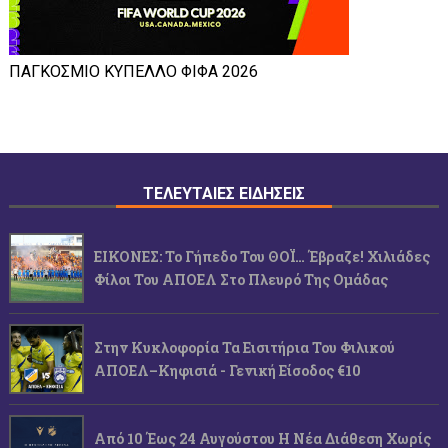
ΠΑΓΚΟΣΜΙΟ ΚΥΠΕΛΛΟ ΦΙΦΑ 2026
ΤΕΛΕΥΤΑΙΕΣ ΕΙΔΗΣΕΙΣ
ΕΙΚΟΝΕΣ: Το Γήπεδο Του ΘΟΪ… Έβραζε! Χιλιάδες
Φίλοι Του ΑΠΟΕΛ Στο Πλευρό Της Ομάδας
Στην Κυκλοφορία Τα Εισιτήρια Του Φιλικού
ΑΠΟΕΛ–Κηφισιά - Γενική Είσοδος €10
Από 10 Έως 24 Αυγούστου Η Νέα Διάθεση Χωρίς