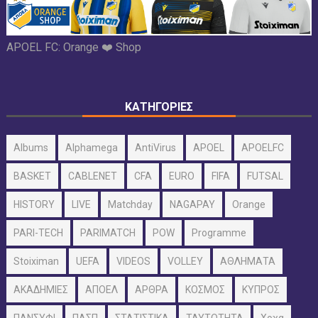
APOEL FC:
Orange ❤️ Shop
ΚΑΤΗΓΟΡΙΕΣ
Albums
Alphamega
AntiVirus
APOEL
APOELFC
BASKET
CABLENET
CFA
EURO
FIFA
FUTSAL
HISTORY
LIVE
Matchday
NAGAPAY
Orange
PARI-TECH
PARIMATCH
POW
Programme
Stoiximan
UEFA
VIDEOS
VOLLEY
ΑΘΛΗΜΑΤΑ
ΑΚΑΔΗΜΙΕΣ
ΑΠΟΕΛ
ΑΡΘΡΑ
ΚΟΣΜΟΣ
ΚΥΠΡΟΣ