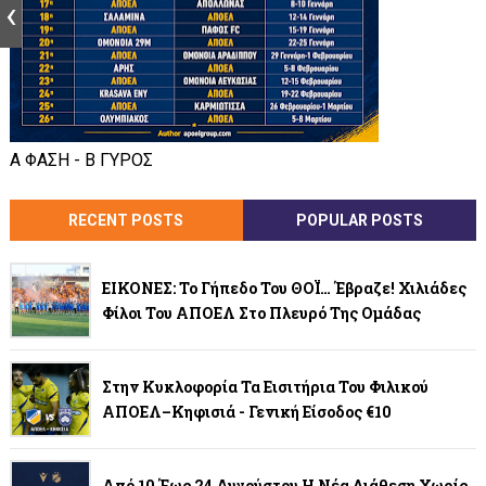
Α ΦΑΣΗ - Β ΓΥΡΟΣ
RECENT POSTS
POPULAR POSTS
ΕΙΚΟΝΕΣ: Το Γήπεδο Του ΘΟΪ… Έβραζε! Χιλιάδες
Φίλοι Του ΑΠΟΕΛ Στο Πλευρό Της Ομάδας
Στην Κυκλοφορία Τα Εισιτήρια Του Φιλικού
ΑΠΟΕΛ–Κηφισιά - Γενική Είσοδος €10
Από 10 Έως 24 Αυγούστου Η Νέα Διάθεση Χωρίς