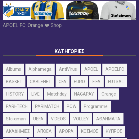
APOEL FC:
Orange ❤️ Shop
ΚΑΤΗΓΟΡΙΕΣ
Albums
Alphamega
AntiVirus
APOEL
APOELFC
BASKET
CABLENET
CFA
EURO
FIFA
FUTSAL
HISTORY
LIVE
Matchday
NAGAPAY
Orange
PARI-TECH
PARIMATCH
POW
Programme
Stoiximan
UEFA
VIDEOS
VOLLEY
ΑΘΛΗΜΑΤΑ
ΑΚΑΔΗΜΙΕΣ
ΑΠΟΕΛ
ΑΡΘΡΑ
ΚΟΣΜΟΣ
ΚΥΠΡΟΣ