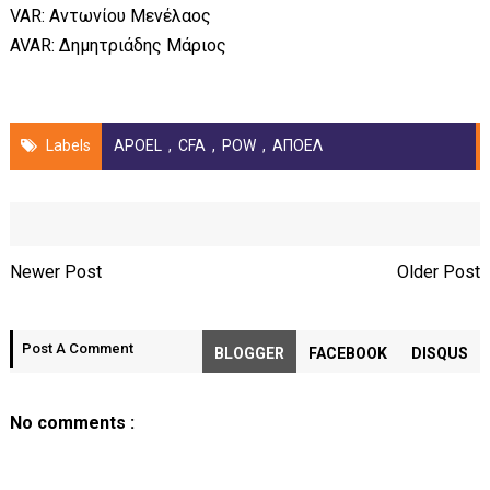
VAR: Αντωνίου Μενέλαος
AVAR: Δημητριάδης Μάριος
Labels
APOEL
,
CFA
,
POW
,
ΑΠΟΕΛ
Newer Post
Older Post
Post A Comment
BLOGGER
FACEBOOK
DISQUS
No comments :