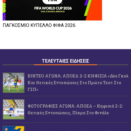
ΠΑΓΚΟΣΜΙΟ ΚΥΠΕΛΛΟ ΦΙΦΑ 2026
ΤΕΛΕΥΤΑΙΕΣ ΕΙΔΗΣΕΙΣ
ΒΙΝΤΕΟ ΑΓΩΝΑ: ΑΠΟΕΛ 2-2 ΚΗΦΙΣΙΑ «Δύο Γκολ
Και Θετικές Εντυπώσεις Στο Πρώτο Τεστ Στο
ΓΣΠ»
ΦΩΤΟΓΡΑΦΙΕΣ ΑΓΩΝΑ: ΑΠΟΕΛ – Κηφισιά 2-2:
Θετικές Εντυπώσεις, Πίκρα Στο Φινάλε