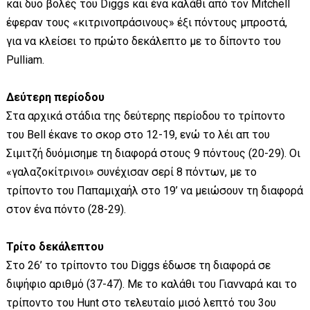
και δυο βολές του Diggs και ένα καλάθι από τον Mitchell
έφεραν τους «κιτρινοπράσινους» έξι πόντους μπροστά,
για να κλείσει το πρώτο δεκάλεπτο με το δίποντο του
Pulliam.
Δεύτερη περίοδου
Στα αρχικά στάδια της δεύτερης περίοδου το τρίποντο
του Bell έκανε το σκορ στο 12-19, ενώ το λέι απ του
Σιμιτζή δυόμισημε τη διαφορά στους 9 πόντους (20-29). Οι
«γαλαζοκίτρινοι» συνέχισαν σερί 8 πόντων, με το
τρίποντο του Παπαμιχαήλ στο 19’ να μειώσουν τη διαφορά
στον ένα πόντο (28-29).
Τρίτο δεκάλεπτου
Στο 26’ το τρίποντο του Diggs έδωσε τη διαφορά σε
διψήφιο αριθμό (37-47). Με το καλάθι του Γιανναρά και το
τρίποντο του Hunt στο τελευταίο μισό λεπτό του 3ου