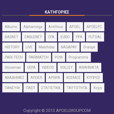
ΚΑΤΗΓΟΡΙΕΣ
Albums
Alphamega
AntiVirus
APOEL
APOELFC
BASKET
CABLENET
CFA
EURO
FIFA
FUTSAL
HISTORY
LIVE
Matchday
NAGAPAY
Orange
PARI-TECH
PARIMATCH
POW
Programme
Stoiximan
UEFA
VIDEOS
VOLLEY
ΑΘΛΗΜΑΤΑ
ΑΚΑΔΗΜΙΕΣ
ΑΠΟΕΛ
ΑΡΘΡΑ
ΚΟΣΜΟΣ
ΚΥΠΡΟΣ
ΠΑΝΣΥΦΙ
ΠΑΣΠ
ΣΤΑΤΙΣΤΙΚΑ
ΤΑΥΤΟΤΗΤΑ
Χοχα
Copyright © 2013
APOELGROUP.COM