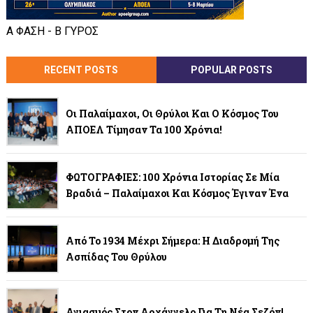
Α ΦΑΣΗ - Β ΓΥΡΟΣ
RECENT POSTS
POPULAR POSTS
Οι Παλαίμαχοι, Οι Θρύλοι Και Ο Κόσμος Του
ΑΠΟΕΛ Τίμησαν Τα 100 Χρόνια!
ΦΩΤΟΓΡΑΦΙΕΣ: 100 Χρόνια Ιστορίας Σε Μία
Βραδιά – Παλαίμαχοι Και Κόσμος Έγιναν Ένα
Από Το 1934 Μέχρι Σήμερα: Η Διαδρομή Της
Ασπίδας Του Θρύλου
Αγιασμός Στον Αρχάγγελο Για Τη Νέα Σεζόν!