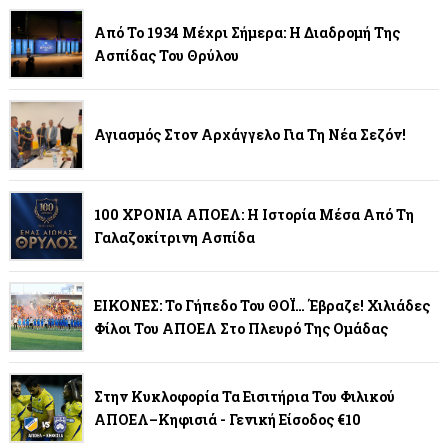
Από Το 1934 Μέχρι Σήμερα: Η Διαδρομή Της
Ασπίδας Του Θρύλου
Αγιασμός Στον Αρχάγγελο Για Τη Νέα Σεζόν!
100 ΧΡΟΝΙΑ ΑΠΟΕΛ: Η Ιστορία Μέσα Από Τη
Γαλαζοκίτρινη Ασπίδα
ΕΙΚΟΝΕΣ: Το Γήπεδο Του ΘΟΪ… Έβραζε! Χιλιάδες
Φίλοι Του ΑΠΟΕΛ Στο Πλευρό Της Ομάδας
Στην Κυκλοφορία Τα Εισιτήρια Του Φιλικού
ΑΠΟΕΛ–Κηφισιά - Γενική Είσοδος €10