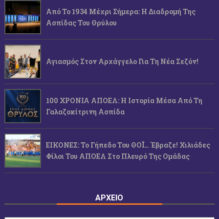
Από Το 1934 Μέχρι Σήμερα: Η Διαδρομή Της
Ασπίδας Του Θρύλου
Αγιασμός Στον Αρχάγγελο Για Τη Νέα Σεζόν!
100 ΧΡΟΝΙΑ ΑΠΟΕΛ: Η Ιστορία Μέσα Από Τη
Γαλαζοκίτρινη Ασπίδα
ΕΙΚΟΝΕΣ: Το Γήπεδο Του ΘΟΪ… Έβραζε! Χιλιάδες
Φίλοι Του ΑΠΟΕΛ Στο Πλευρό Της Ομάδας
ΑΡΧΕΙΟ