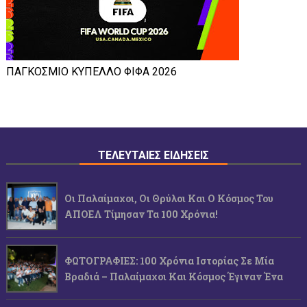
ΠΑΓΚΟΣΜΙΟ ΚΥΠΕΛΛΟ ΦΙΦΑ 2026
ΤΕΛΕΥΤΑΙΕΣ ΕΙΔΗΣΕΙΣ
Οι Παλαίμαχοι, Οι Θρύλοι Και Ο Κόσμος Του
ΑΠΟΕΛ Τίμησαν Τα 100 Χρόνια!
ΦΩΤΟΓΡΑΦΙΕΣ: 100 Χρόνια Ιστορίας Σε Μία
Βραδιά – Παλαίμαχοι Και Κόσμος Έγιναν Ένα