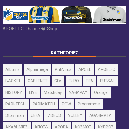
APOEL FC:
Orange ❤️ Shop
ΚΑΤΗΓΟΡΙΕΣ
Albums
Alphamega
AntiVirus
APOEL
APOELFC
BASKET
CABLENET
CFA
EURO
FIFA
FUTSAL
HISTORY
LIVE
Matchday
NAGAPAY
Orange
PARI-TECH
PARIMATCH
POW
Programme
Stoiximan
UEFA
VIDEOS
VOLLEY
ΑΘΛΗΜΑΤΑ
ΑΚΑΔΗΜΙΕΣ
ΑΠΟΕΛ
ΑΡΘΡΑ
ΚΟΣΜΟΣ
ΚΥΠΡΟΣ