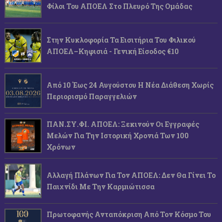
Φίλοι Του ΑΠΟΕΛ Στο Πλευρό Της Ομάδας
Στην Κυκλοφορία Τα Εισιτήρια Του Φιλικού
ΑΠΟΕΛ–Κηφισιά - Γενική Είσοδος €10
Από 10 Έως 24 Αυγούστου Η Νέα Διάθεση Χωρίς
Περιορισμό Παραγγελιών
ΠΑΝ.ΣΥ.ΦΙ. ΑΠΟΕΛ: Ξεκινούν Οι Εγγραφές
Μελών Για Την Ιστορική Χρονιά Των 100
Χρόνων
Αλλαγή Πλάνων Για Τον ΑΠΟΕΛ: Δεν Θα Γίνει Το
Παιχνίδι Με Την Καρμιώτισσα
Πρωτοφανής Ανταπόκριση Από Τον Κόσμο Του