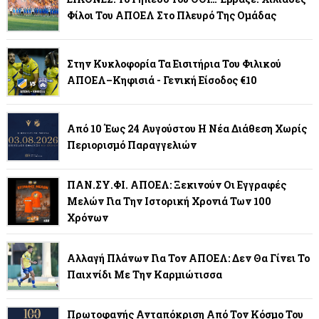
Φίλοι Του ΑΠΟΕΛ Στο Πλευρό Της Ομάδας
Στην Κυκλοφορία Τα Εισιτήρια Του Φιλικού
ΑΠΟΕΛ–Κηφισιά - Γενική Είσοδος €10
Από 10 Έως 24 Αυγούστου Η Νέα Διάθεση Χωρίς
Περιορισμό Παραγγελιών
ΠΑΝ.ΣΥ.ΦΙ. ΑΠΟΕΛ: Ξεκινούν Οι Εγγραφές
Μελών Για Την Ιστορική Χρονιά Των 100
Χρόνων
Αλλαγή Πλάνων Για Τον ΑΠΟΕΛ: Δεν Θα Γίνει Το
Παιχνίδι Με Την Καρμιώτισσα
Πρωτοφανής Ανταπόκριση Από Τον Κόσμο Του