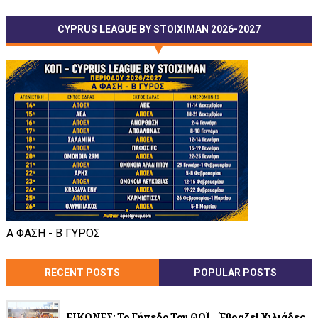
CYPRUS LEAGUE BY STOIXIMAN 2026-2027
Α ΦΑΣΗ - Β ΓΥΡΟΣ
RECENT POSTS
POPULAR POSTS
ΕΙΚΟΝΕΣ: Το Γήπεδο Του ΘΟΪ… Έβραζε! Χιλιάδες