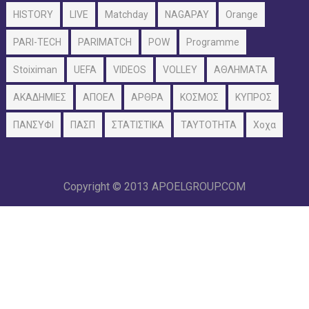
HISTORY
LIVE
Matchday
NAGAPAY
Orange
PARI-TECH
PARIMATCH
POW
Programme
Stoiximan
UEFA
VIDEOS
VOLLEY
ΑΘΛΗΜΑΤΑ
ΑΚΑΔΗΜΙΕΣ
ΑΠΟΕΛ
ΑΡΘΡΑ
ΚΟΣΜΟΣ
ΚΥΠΡΟΣ
ΠΑΝΣΥΦΙ
ΠΑΣΠ
ΣΤΑΤΙΣΤΙΚΑ
ΤΑΥΤΟΤΗΤΑ
Χοχα
Copyright © 2013
APOELGROUP.COM