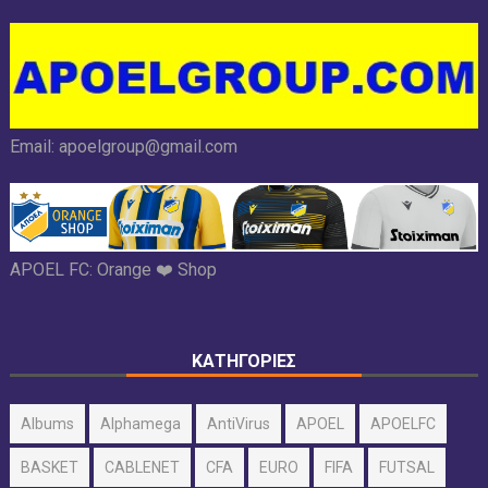
Email:
apoelgroup@gmail.com
APOEL FC:
Orange ❤️ Shop
ΚΑΤΗΓΟΡΙΕΣ
Albums
Alphamega
AntiVirus
APOEL
APOELFC
BASKET
CABLENET
CFA
EURO
FIFA
FUTSAL