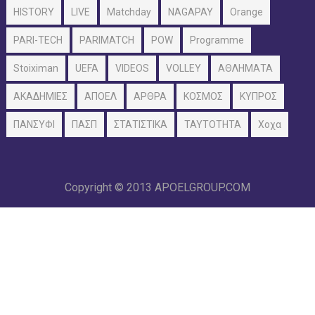
HISTORY
LIVE
Matchday
NAGAPAY
Orange
PARI-TECH
PARIMATCH
POW
Programme
Stoiximan
UEFA
VIDEOS
VOLLEY
ΑΘΛΗΜΑΤΑ
ΑΚΑΔΗΜΙΕΣ
ΑΠΟΕΛ
ΑΡΘΡΑ
ΚΟΣΜΟΣ
ΚΥΠΡΟΣ
ΠΑΝΣΥΦΙ
ΠΑΣΠ
ΣΤΑΤΙΣΤΙΚΑ
ΤΑΥΤΟΤΗΤΑ
Χοχα
Copyright © 2013
APOELGROUP.COM