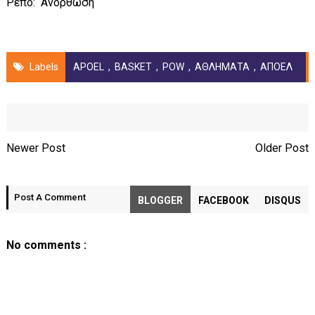
Ρεπό: Aνόρθωση
Labels
APOEL
,
BASKET
,
POW
,
ΑΘΛΗΜΑΤΑ
,
ΑΠΟΕΛ
Newer Post
Older Post
Post A Comment
BLOGGER
FACEBOOK
DISQUS
No comments :