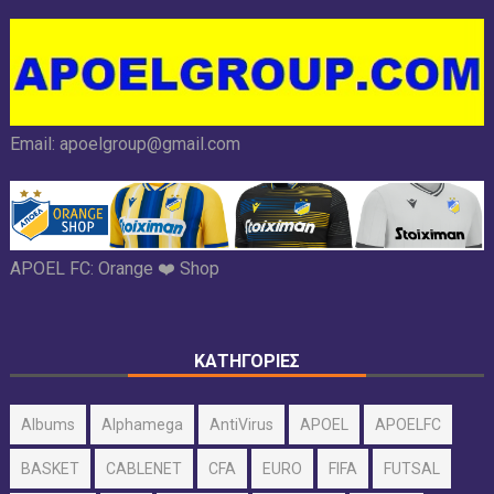
Email:
apoelgroup@gmail.com
APOEL FC:
Orange ❤️ Shop
ΚΑΤΗΓΟΡΙΕΣ
Albums
Alphamega
AntiVirus
APOEL
APOELFC
BASKET
CABLENET
CFA
EURO
FIFA
FUTSAL