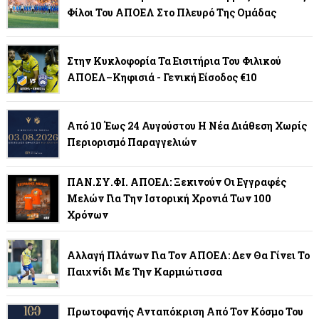
Φίλοι Του ΑΠΟΕΛ Στο Πλευρό Της Ομάδας
Στην Κυκλοφορία Τα Εισιτήρια Του Φιλικού
ΑΠΟΕΛ–Κηφισιά - Γενική Είσοδος €10
Από 10 Έως 24 Αυγούστου Η Νέα Διάθεση Χωρίς
Περιορισμό Παραγγελιών
ΠΑΝ.ΣΥ.ΦΙ. ΑΠΟΕΛ: Ξεκινούν Οι Εγγραφές
Μελών Για Την Ιστορική Χρονιά Των 100
Χρόνων
Αλλαγή Πλάνων Για Τον ΑΠΟΕΛ: Δεν Θα Γίνει Το
Παιχνίδι Με Την Καρμιώτισσα
Πρωτοφανής Ανταπόκριση Από Τον Κόσμο Του