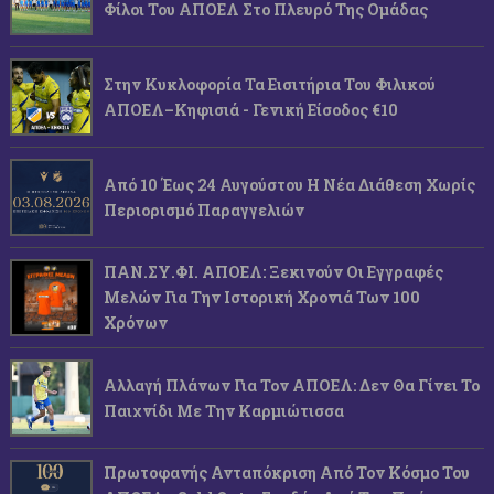
Φίλοι Του ΑΠΟΕΛ Στο Πλευρό Της Ομάδας
Στην Κυκλοφορία Τα Εισιτήρια Του Φιλικού
ΑΠΟΕΛ–Κηφισιά - Γενική Είσοδος €10
Από 10 Έως 24 Αυγούστου Η Νέα Διάθεση Χωρίς
Περιορισμό Παραγγελιών
ΠΑΝ.ΣΥ.ΦΙ. ΑΠΟΕΛ: Ξεκινούν Οι Εγγραφές
Μελών Για Την Ιστορική Χρονιά Των 100
Χρόνων
Αλλαγή Πλάνων Για Τον ΑΠΟΕΛ: Δεν Θα Γίνει Το
Παιχνίδι Με Την Καρμιώτισσα
Πρωτοφανής Ανταπόκριση Από Τον Κόσμο Του