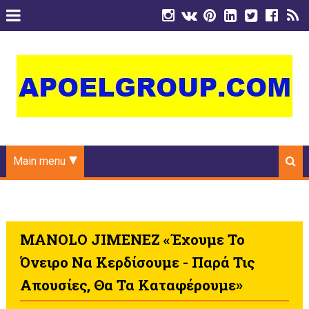
Main menu
MANOLO JIMENEZ «Έχουμε Το
Όνειρο Να Κερδίσουμε - Παρά Τις
Απουσίες, Θα Τα Καταφέρουμε»