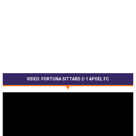
VIDEO: FORTUNA SITTARD 2-1 APOEL FC