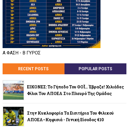
Α ΦΑΣΗ - Β ΓΥΡΟΣ
RECENT POSTS
POPULAR POSTS
ΕΙΚΟΝΕΣ: Το Γήπεδο Του ΘΟΪ… Έβραζε! Χιλιάδες
Φίλοι Του ΑΠΟΕΛ Στο Πλευρό Της Ομάδας
Στην Κυκλοφορία Τα Εισιτήρια Του Φιλικού
ΑΠΟΕΛ–Κηφισιά - Γενική Είσοδος €10