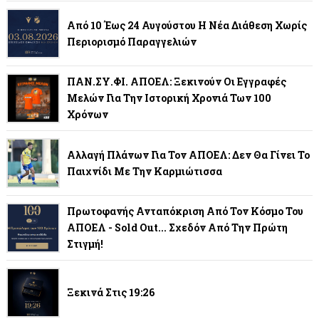
Από 10 Έως 24 Αυγούστου Η Νέα Διάθεση Χωρίς
Περιορισμό Παραγγελιών
ΠΑΝ.ΣΥ.ΦΙ. ΑΠΟΕΛ: Ξεκινούν Οι Εγγραφές
Μελών Για Την Ιστορική Χρονιά Των 100
Χρόνων
Αλλαγή Πλάνων Για Τον ΑΠΟΕΛ: Δεν Θα Γίνει Το
Παιχνίδι Με Την Καρμιώτισσα
Πρωτοφανής Ανταπόκριση Από Τον Κόσμο Του
ΑΠΟΕΛ - Sold Out... Σχεδόν Από Την Πρώτη
Στιγμή!
Ξεκινά Στις 19:26