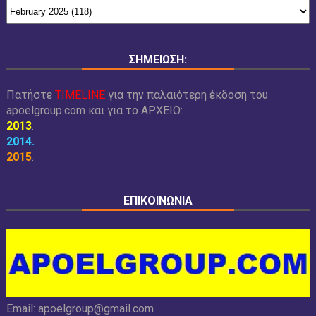
ΣΗΜΕΙΩΣΗ:
Πατήστε
TIMELINE
για την παλαιότερη έκδοση του
apoelgroup.com και για το
ΑΡΧΕΙΟ:
2013
.
2014
.
2015
.
ΕΠΙΚΟΙΝΩΝΙΑ
Email:
apoelgroup@gmail.com