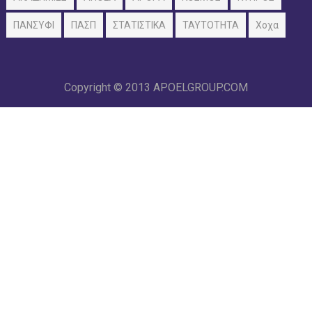
ΠΑΝΣΥΦΙ
ΠΑΣΠ
ΣΤΑΤΙΣΤΙΚΑ
ΤΑΥΤΟΤΗΤΑ
Χοχα
Copyright © 2013
APOELGROUP.COM