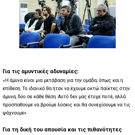
Για τις αμυντικές αδυναμίες:
«Η άμυνα είναι μια μετάβαση για την ομάδα, όπως και η
επίθεση. Το ιδανικό θα ήταν να έχουμε οκτώ παίκτες στην
άμυνα, δύο σε κάθε θέση. Αυτό δεν μας έτυχε ποτέ, αλλά
προσπαθούμε να βρούμε λύσεις και θα συνεχίσουμε να τις
ψάχνουμε».
Για τη δική του απουσία και τις πιθανότητες