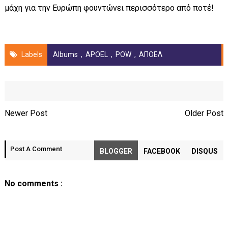
μάχη για την Ευρώπη φουντώνει περισσότερο από ποτέ!
Labels
Albums
,
APOEL
,
POW
,
ΑΠΟΕΛ
Newer Post
Older Post
Post A Comment
BLOGGER
FACEBOOK
DISQUS
No comments :