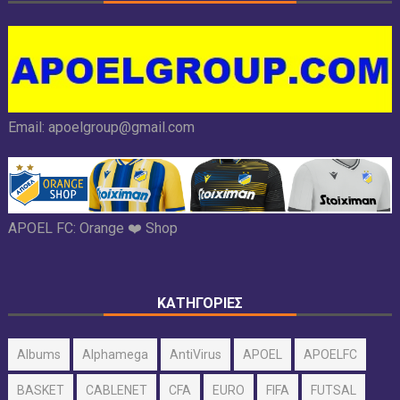
Email:
apoelgroup@gmail.com
APOEL FC:
Orange ❤️ Shop
ΚΑΤΗΓΟΡΙΕΣ
Albums
Alphamega
AntiVirus
APOEL
APOELFC
BASKET
CABLENET
CFA
EURO
FIFA
FUTSAL