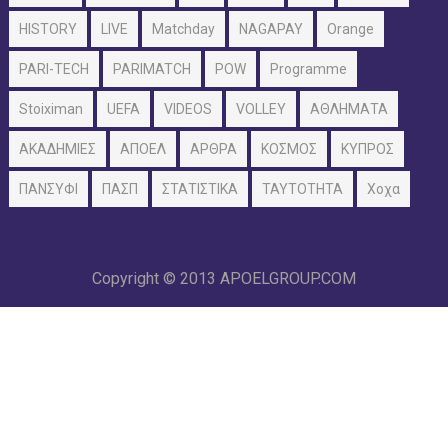
HISTORY
LIVE
Matchday
NAGAPAY
Orange
PARI-TECH
PARIMATCH
POW
Programme
Stoiximan
UEFA
VIDEOS
VOLLEY
ΑΘΛΗΜΑΤΑ
ΑΚΑΔΗΜΙΕΣ
ΑΠΟΕΛ
ΑΡΘΡΑ
ΚΟΣΜΟΣ
ΚΥΠΡΟΣ
ΠΑΝΣΥΦΙ
ΠΑΣΠ
ΣΤΑΤΙΣΤΙΚΑ
ΤΑΥΤΟΤΗΤΑ
Χοχα
Copyright © 2013
APOELGROUP.COM