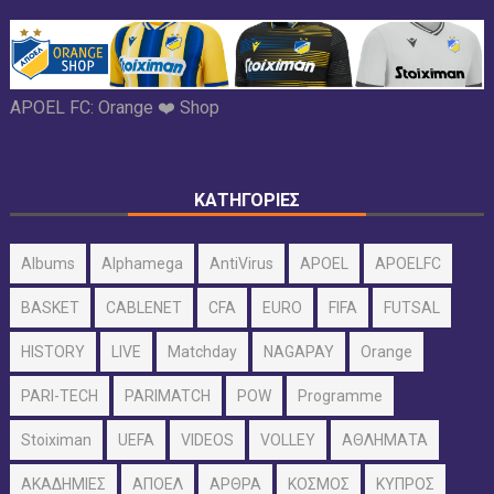
APOEL FC:
Orange ❤️ Shop
ΚΑΤΗΓΟΡΙΕΣ
Albums
Alphamega
AntiVirus
APOEL
APOELFC
BASKET
CABLENET
CFA
EURO
FIFA
FUTSAL
HISTORY
LIVE
Matchday
NAGAPAY
Orange
PARI-TECH
PARIMATCH
POW
Programme
Stoiximan
UEFA
VIDEOS
VOLLEY
ΑΘΛΗΜΑΤΑ
ΑΚΑΔΗΜΙΕΣ
ΑΠΟΕΛ
ΑΡΘΡΑ
ΚΟΣΜΟΣ
ΚΥΠΡΟΣ