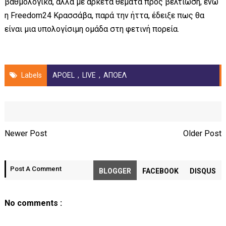
βαθμολογικά, αλλά με αρκετά θέματα προς βελτίωση, ενώ
η Freedom24 Κρασσάβα, παρά την ήττα, έδειξε πως θα
είναι μια υπολογίσιμη ομάδα στη φετινή πορεία.
Labels
APOEL
,
LIVE
,
ΑΠΟΕΛ
Newer Post
Older Post
Post A Comment
BLOGGER
FACEBOOK
DISQUS
No comments :