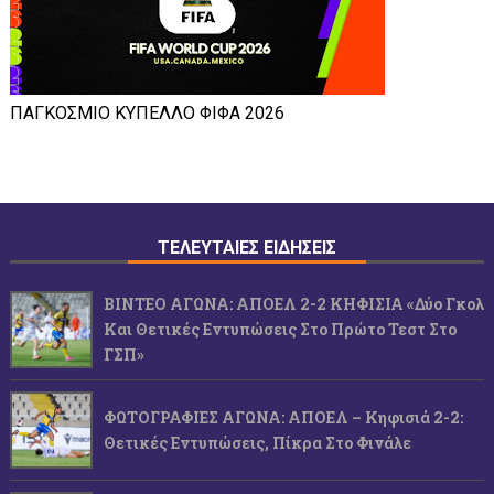
ΠΑΓΚΟΣΜΙΟ ΚΥΠΕΛΛΟ ΦΙΦΑ 2026
ΤΕΛΕΥΤΑΙΕΣ ΕΙΔΗΣΕΙΣ
ΒΙΝΤΕΟ ΑΓΩΝΑ: ΑΠΟΕΛ 2-2 ΚΗΦΙΣΙΑ «Δύο Γκολ
Και Θετικές Εντυπώσεις Στο Πρώτο Τεστ Στο
ΓΣΠ»
ΦΩΤΟΓΡΑΦΙΕΣ ΑΓΩΝΑ: ΑΠΟΕΛ – Κηφισιά 2-2:
Θετικές Εντυπώσεις, Πίκρα Στο Φινάλε