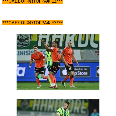
***ΟΛΕΣ ΟΙ ΦΩΤΟΓΡΑΦΙΕΣ***
***ΟΛΕΣ ΟΙ ΦΩΤΟΓΡΑΦΙΕΣ***