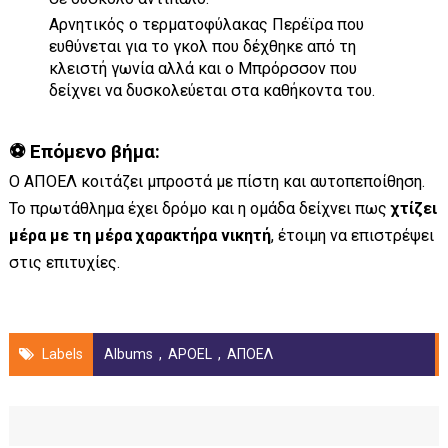
Αρνητικός ο τερματοφύλακας Περέϊρα που
ευθύνεται για το γκολ που δέχθηκε από τη
κλειστή γωνία αλλά και ο Μπρόρσσον που
δείχνει να δυσκολεύεται στα καθήκοντα του.
⚽ Επόμενο βήμα:
Ο ΑΠΟΕΛ κοιτάζει μπροστά με πίστη και αυτοπεποίθηση.
Το πρωτάθλημα έχει δρόμο και η ομάδα δείχνει πως
χτίζει
μέρα με τη μέρα χαρακτήρα νικητή
, έτοιμη να επιστρέψει
στις επιτυχίες.
Labels
Albums
,
APOEL
,
ΑΠΟΕΛ