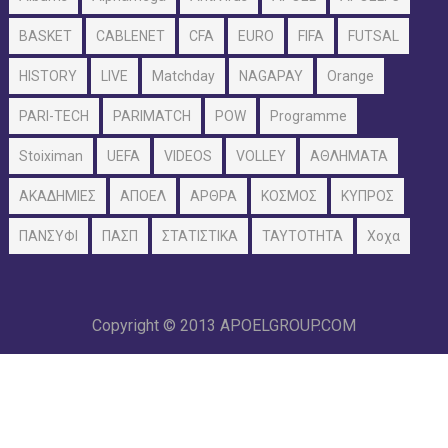
BASKET
CABLENET
CFA
EURO
FIFA
FUTSAL
HISTORY
LIVE
Matchday
NAGAPAY
Orange
PARI-TECH
PARIMATCH
POW
Programme
Stoiximan
UEFA
VIDEOS
VOLLEY
ΑΘΛΗΜΑΤΑ
ΑΚΑΔΗΜΙΕΣ
ΑΠΟΕΛ
ΑΡΘΡΑ
ΚΟΣΜΟΣ
ΚΥΠΡΟΣ
ΠΑΝΣΥΦΙ
ΠΑΣΠ
ΣΤΑΤΙΣΤΙΚΑ
ΤΑΥΤΟΤΗΤΑ
Χοχα
Copyright © 2013
APOELGROUP.COM