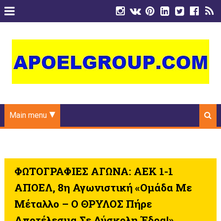
Main menu
ΦΩΤΟΓΡΑΦΙΕΣ ΑΓΩΝΑ: ΑΕΚ 1-1
ΑΠΟΕΛ, 8η Αγωνιστική «Ομάδα Με
Μέταλλο – Ο ΘΡΥΛΟΣ Πήρε
Αποτέλεσμα Σε Δύσκολη Έδρα!»