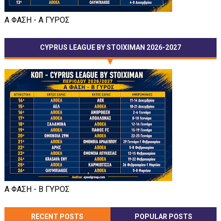
Α ΦΑΣΗ - Α ΓΥΡΟΣ
CYPRUS LEAGUE BY STOIXIMAN 2026-2027
Α ΦΑΣΗ - Β ΓΥΡΟΣ
RECENT POSTS
POPULAR POSTS