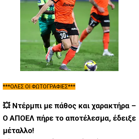
***ΟΛΕΣ ΟΙ ΦΩΤΟΓΡΑΦΙΕΣ***
💥 Ντέρμπι με πάθος και χαρακτήρα –
Ο ΑΠΟΕΛ πήρε το αποτέλεσμα, έδειξε
μέταλλο!