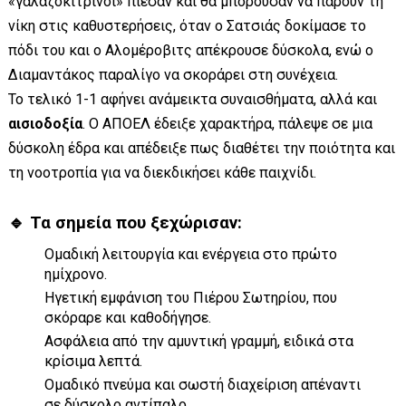
«γαλαζοκίτρινοι» πίεσαν και θα μπορούσαν να πάρουν τη
νίκη στις καθυστερήσεις, όταν ο Σατσιάς δοκίμασε το
πόδι του και ο Αλομέροβιτς απέκρουσε δύσκολα, ενώ ο
Διαμαντάκος παραλίγο να σκοράρει στη συνέχεια.
Το τελικό 1-1 αφήνει ανάμεικτα συναισθήματα, αλλά και
αισιοδοξία
. Ο ΑΠΟΕΛ έδειξε χαρακτήρα, πάλεψε σε μια
δύσκολη έδρα και απέδειξε πως διαθέτει την ποιότητα και
τη νοοτροπία για να διεκδικήσει κάθε παιχνίδι.
🔹 Τα σημεία που ξεχώρισαν:
Ομαδική λειτουργία και ενέργεια στο πρώτο
ημίχρονο.
Ηγετική εμφάνιση του Πιέρου Σωτηρίου, που
σκόραρε και καθοδήγησε.
Ασφάλεια από την αμυντική γραμμή, ειδικά στα
κρίσιμα λεπτά.
Ομαδικό πνεύμα και σωστή διαχείριση απέναντι
σε δύσκολο αντίπαλο.