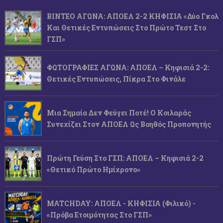
ΒΙΝΤΕΟ ΑΓΩΝΑ: ΑΠΟΕΛ 2-2 ΚΗΦΙΣΙΑ «Δύο Γκολ
Και Θετικές Εντυπώσεις Στο Πρώτο Τεστ Στο
ΓΣΠ»
ΦΩΤΟΓΡΑΦΙΕΣ ΑΓΩΝΑ: ΑΠΟΕΛ – Κηφισιά 2-2:
Θετικές Εντυπώσεις, Πίκρα Στο Φινάλε
Μια Σημαία Δεν Φεύγει Ποτέ! Ο Κοιλαράς
Συνεχίζει Στον ΑΠΟΕΛ Ως Βοηθός Προπονητής
Πρώτη Γεύση Στο ΓΣΠ: ΑΠΟΕΛ – Κηφισιά 2-2
«Θετικό Πρώτο Ημίχρονο»
MATCHDAY: ΑΠΟΕΛ - ΚΗΦΙΣΙΑ (φιλικό) -
«Πρόβα Ετοιμότητας Στο ΓΣΠ»