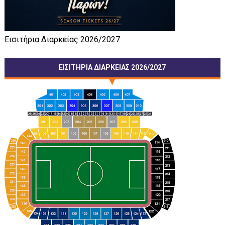
Εισιτήρια Διαρκείας 2026/2027
ΕΙΣΙΤΗΡΙΑ ΔΙΑΡΚΕΙΑΣ 2026/2027