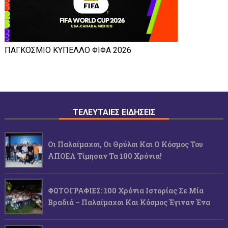
ΠΑΓΚΟΣΜΙΟ ΚΥΠΕΛΛΟ ΦΙΦΑ 2026
ΤΕΛΕΥΤΑΙΕΣ ΕΙΔΗΣΕΙΣ
Οι Παλαίμαχοι, Οι Θρύλοι Και Ο Κόσμος Του
ΑΠΟΕΛ Τίμησαν Τα 100 Χρόνια!
ΦΩΤΟΓΡΑΦΙΕΣ: 100 Χρόνια Ιστορίας Σε Μία
Βραδιά – Παλαίμαχοι Και Κόσμος Έγιναν Ένα