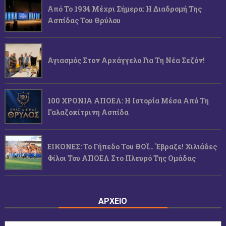
Από Το 1934 Μέχρι Σήμερα: Η Διαδρομή Της
Ασπίδας Του Θρύλου
Αγιασμός Στον Αρχάγγελο Για Τη Νέα Σεζόν!
100 ΧΡΟΝΙΑ ΑΠΟΕΛ: Η Ιστορία Μέσα Από Τη
Γαλαζοκίτρινη Ασπίδα
ΕΙΚΟΝΕΣ: Το Γήπεδο Του ΘΟΪ… Έβραζε! Χιλιάδες
Φίλοι Του ΑΠΟΕΛ Στο Πλευρό Της Ομάδας
ΑΡΧΕΙΟ