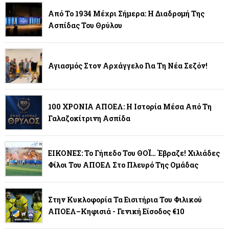
Από Το 1934 Μέχρι Σήμερα: Η Διαδρομή Της
Ασπίδας Του Θρύλου
Αγιασμός Στον Αρχάγγελο Για Τη Νέα Σεζόν!
100 ΧΡΟΝΙΑ ΑΠΟΕΛ: Η Ιστορία Μέσα Από Τη
Γαλαζοκίτρινη Ασπίδα
ΕΙΚΟΝΕΣ: Το Γήπεδο Του ΘΟΪ… Έβραζε! Χιλιάδες
Φίλοι Του ΑΠΟΕΛ Στο Πλευρό Της Ομάδας
Στην Κυκλοφορία Τα Εισιτήρια Του Φιλικού
ΑΠΟΕΛ–Κηφισιά - Γενική Είσοδος €10