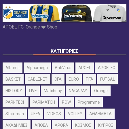
APOEL FC:
Orange ❤️ Shop
ΚΑΤΗΓΟΡΙΕΣ
Albums
Alphamega
AntiVirus
APOEL
APOELFC
BASKET
CABLENET
CFA
EURO
FIFA
FUTSAL
HISTORY
LIVE
Matchday
NAGAPAY
Orange
PARI-TECH
PARIMATCH
POW
Programme
Stoiximan
UEFA
VIDEOS
VOLLEY
ΑΘΛΗΜΑΤΑ
ΑΚΑΔΗΜΙΕΣ
ΑΠΟΕΛ
ΑΡΘΡΑ
ΚΟΣΜΟΣ
ΚΥΠΡΟΣ