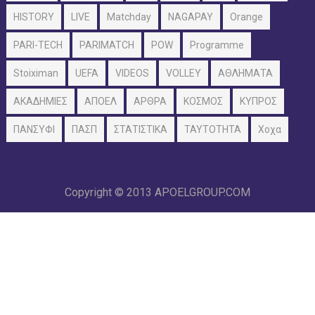
HISTORY
LIVE
Matchday
NAGAPAY
Orange
PARI-TECH
PARIMATCH
POW
Programme
Stoiximan
UEFA
VIDEOS
VOLLEY
ΑΘΛΗΜΑΤΑ
ΑΚΑΔΗΜΙΕΣ
ΑΠΟΕΛ
ΑΡΘΡΑ
ΚΟΣΜΟΣ
ΚΥΠΡΟΣ
ΠΑΝΣΥΦΙ
ΠΑΣΠ
ΣΤΑΤΙΣΤΙΚΑ
ΤΑΥΤΟΤΗΤΑ
Χοχα
Copyright © 2013
APOELGROUP.COM