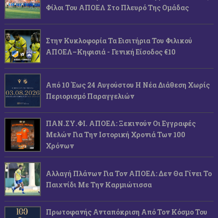
Φίλοι Του ΑΠΟΕΛ Στο Πλευρό Της Ομάδας
Στην Κυκλοφορία Τα Εισιτήρια Του Φιλικού
ΑΠΟΕΛ–Κηφισιά - Γενική Είσοδος €10
Από 10 Έως 24 Αυγούστου Η Νέα Διάθεση Χωρίς
Περιορισμό Παραγγελιών
ΠΑΝ.ΣΥ.ΦΙ. ΑΠΟΕΛ: Ξεκινούν Οι Εγγραφές
Μελών Για Την Ιστορική Χρονιά Των 100
Χρόνων
Αλλαγή Πλάνων Για Τον ΑΠΟΕΛ: Δεν Θα Γίνει Το
Παιχνίδι Με Την Καρμιώτισσα
Πρωτοφανής Ανταπόκριση Από Τον Κόσμο Του