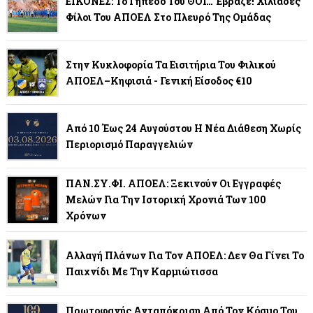
ΕΙΚΟΝΕΣ: Το Γήπεδο Του ΘΟΪ… Έβραζε! Χιλιάδες
Φίλοι Του ΑΠΟΕΛ Στο Πλευρό Της Ομάδας
Στην Κυκλοφορία Τα Εισιτήρια Του Φιλικού
ΑΠΟΕΛ–Κηφισιά - Γενική Είσοδος €10
Από 10 Έως 24 Αυγούστου Η Νέα Διάθεση Χωρίς
Περιορισμό Παραγγελιών
ΠΑΝ.ΣΥ.ΦΙ. ΑΠΟΕΛ: Ξεκινούν Οι Εγγραφές
Μελών Για Την Ιστορική Χρονιά Των 100
Χρόνων
Αλλαγή Πλάνων Για Τον ΑΠΟΕΛ: Δεν Θα Γίνει Το
Παιχνίδι Με Την Καρμιώτισσα
Πρωτοφανής Ανταπόκριση Από Τον Κόσμο Του