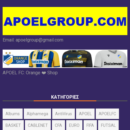
Email:
apoelgroup@gmail.com
APOEL FC:
Orange ❤️ Shop
ΚΑΤΗΓΟΡΙΕΣ
Albums
Alphamega
AntiVirus
APOEL
APOELFC
BASKET
CABLENET
CFA
EURO
FIFA
FUTSAL