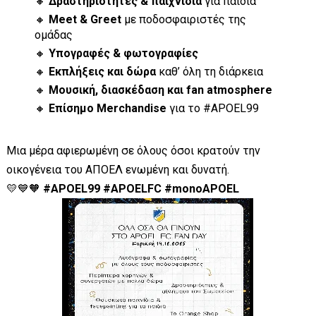
🔸
Δραστηριότητες & παιχνίδια
για παιδιά
🔸
Meet & Greet
με ποδοσφαιριστές της
ομάδας
🔸
Υπογραφές & φωτογραφίες
🔸
Εκπλήξεις και δώρα
καθ’ όλη τη διάρκεια
🔸
Μουσική, διασκέδαση και fan atmosphere
🔸
Επίσημο Merchandise
για το #APOEL99
Μια μέρα αφιερωμένη σε όλους όσοι κρατούν την
οικογένεια του ΑΠΟΕΛ ενωμένη και δυνατή.
💛💙🧡
#APOEL99 #APOELFC #monoAPOEL