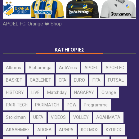
APOEL FC:
Orange ❤️ Shop
ΚΑΤΗΓΟΡΙΕΣ
Albums
Alphamega
AntiVirus
APOEL
APOELFC
BASKET
CABLENET
CFA
EURO
FIFA
FUTSAL
HISTORY
LIVE
Matchday
NAGAPAY
Orange
PARI-TECH
PARIMATCH
POW
Programme
Stoiximan
UEFA
VIDEOS
VOLLEY
ΑΘΛΗΜΑΤΑ
ΑΚΑΔΗΜΙΕΣ
ΑΠΟΕΛ
ΑΡΘΡΑ
ΚΟΣΜΟΣ
ΚΥΠΡΟΣ