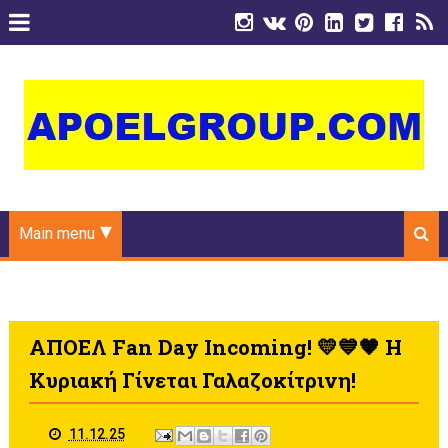
Main menu
ΑΠΟΕΛ Fan Day Incoming! 💛💙🧡 Η
Κυριακή Γίνεται Γαλαζοκίτρινη!
11.12.25