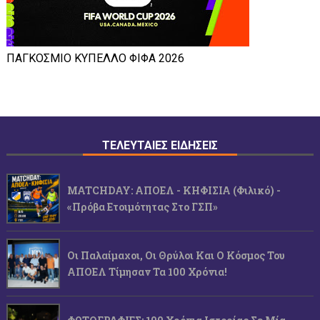
ΠΑΓΚΟΣΜΙΟ ΚΥΠΕΛΛΟ ΦΙΦΑ 2026
ΤΕΛΕΥΤΑΙΕΣ ΕΙΔΗΣΕΙΣ
MATCHDAY: ΑΠΟΕΛ - ΚΗΦΙΣΙΑ (φιλικό) -
«Πρόβα Ετοιμότητας Στο ΓΣΠ»
Οι Παλαίμαχοι, Οι Θρύλοι Και Ο Κόσμος Του
ΑΠΟΕΛ Τίμησαν Τα 100 Χρόνια!