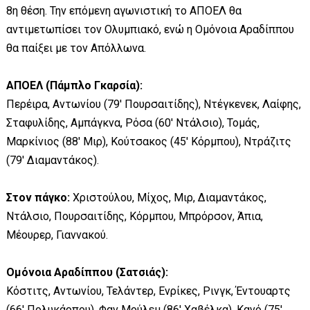
8η θέση. Την επόμενη αγωνιστική το ΑΠΟΕΛ θα
αντιμετωπίσει τον Ολυμπιακό, ενώ η Ομόνοια Αραδίππου
θα παίξει με τον Απόλλωνα.
ΑΠΟΕΛ (Πάμπλο Γκαρσία):
Περέιρα, Αντωνίου (79′ Πουρσαιτίδης), Ντέγκενεκ, Λαίφης,
Σταφυλίδης, Αμπάγκνα, Ρόσα (60′ Ντάλσιο), Τομάς,
Μαρκίνιος (88′ Μιρ), Κούτσακος (45′ Κόρμπου), Ντράζιτς
(79′ Διαμαντάκος).
Στον πάγκο:
Χριστούλου, Μίχος, Μιρ, Διαμαντάκος,
Ντάλσιο, Πουρσαιτίδης, Κόρμπου, Μπρόρσον, Άπια,
Μέουρερ, Γιαννακού.
Ομόνοια Αραδίππου (Σατσιάς):
Κόστιτς, Αντωνίου, Τελάντερ, Ενρίκες, Ρινγκ, Έντουαρτς
(66′ Πολυκάρπου), Φαν Μούλεμ (86′ Χαβέλκα), Κανό (75′