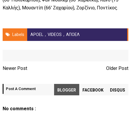
Καλλής), Μουαντίπ (66′ Ζαχαρίου), Ζορζίνιο, Ποντίκος.
Labels
APOEL
,
VIDEOS
,
ΑΠΟΕΛ
Newer Post
Older Post
Post A Comment
BLOGGER
FACEBOOK
DISQUS
No comments :