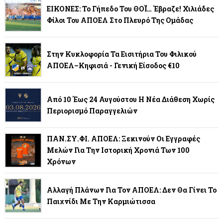
ΕΙΚΟΝΕΣ: Το Γήπεδο Του ΘΟΪ… Έβραζε! Χιλιάδες
Φίλοι Του ΑΠΟΕΛ Στο Πλευρό Της Ομάδας
Στην Κυκλοφορία Τα Εισιτήρια Του Φιλικού
ΑΠΟΕΛ–Κηφισιά - Γενική Είσοδος €10
Από 10 Έως 24 Αυγούστου Η Νέα Διάθεση Χωρίς
Περιορισμό Παραγγελιών
ΠΑΝ.ΣΥ.ΦΙ. ΑΠΟΕΛ: Ξεκινούν Οι Εγγραφές
Μελών Για Την Ιστορική Χρονιά Των 100
Χρόνων
Αλλαγή Πλάνων Για Τον ΑΠΟΕΛ: Δεν Θα Γίνει Το
Παιχνίδι Με Την Καρμιώτισσα