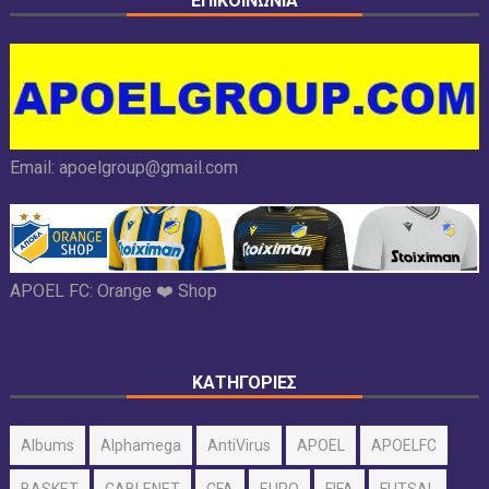
ΕΠΙΚΟΙΝΩΝΙΑ
Email:
apoelgroup@gmail.com
APOEL FC:
Orange ❤️ Shop
ΚΑΤΗΓΟΡΙΕΣ
Albums
Alphamega
AntiVirus
APOEL
APOELFC