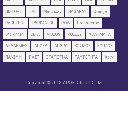
BASKET
CABLENET
CFA
EURO
FIFA
FUTSAL
HISTORY
LIVE
Matchday
NAGAPAY
Orange
PARI-TECH
PARIMATCH
POW
Programme
Stoiximan
UEFA
VIDEOS
VOLLEY
ΑΘΛΗΜΑΤΑ
ΑΚΑΔΗΜΙΕΣ
ΑΠΟΕΛ
ΑΡΘΡΑ
ΚΟΣΜΟΣ
ΚΥΠΡΟΣ
ΠΑΝΣΥΦΙ
ΠΑΣΠ
ΣΤΑΤΙΣΤΙΚΑ
ΤΑΥΤΟΤΗΤΑ
Χοχα
Copyright © 2013
APOELGROUP.COM