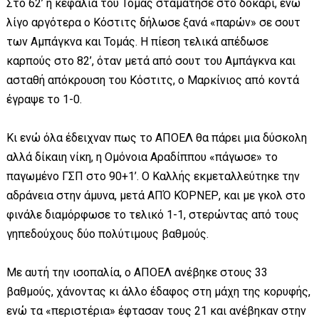
Στο 62’ η κεφαλιά του Τομάς σταμάτησε στο δοκάρι, ενώ
λίγο αργότερα ο Κόστιτς δήλωσε ξανά «παρών» σε σουτ
των Αμπάγκνα και Τομάς. Η πίεση τελικά απέδωσε
καρπούς στο 82’, όταν μετά από σουτ του Αμπάγκνα και
ασταθή απόκρουση του Κόστιτς, ο Μαρκίνιος από κοντά
έγραψε το 1-0.
Κι ενώ όλα έδειχναν πως το ΑΠΟΕΛ θα πάρει μια δύσκολη
αλλά δίκαιη νίκη, η Ομόνοια Αραδίππου «πάγωσε» το
παγωμένο ΓΣΠ στο 90+1’. Ο Καλλής εκμεταλλεύτηκε την
αδράνεια στην άμυνα, μετά ΑΠΌ ΚΌΡΝΕΡ, και με γκολ στο
φινάλε διαμόρφωσε το τελικό 1-1, στερώντας από τους
γηπεδούχους δύο πολύτιμους βαθμούς.
Με αυτή την ισοπαλία, ο ΑΠΟΕΛ ανέβηκε στους 33
βαθμούς, χάνοντας κι άλλο έδαφος στη μάχη της κορυφής,
ενώ τα «περιστέρια» έφτασαν τους 21 και ανέβηκαν στην