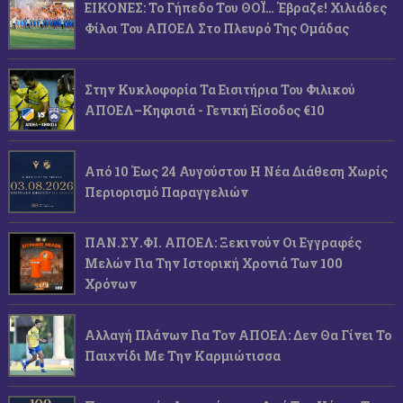
ΕΙΚΟΝΕΣ: Το Γήπεδο Του ΘΟΪ… Έβραζε! Χιλιάδες
Φίλοι Του ΑΠΟΕΛ Στο Πλευρό Της Ομάδας
Στην Κυκλοφορία Τα Εισιτήρια Του Φιλικού
ΑΠΟΕΛ–Κηφισιά - Γενική Είσοδος €10
Από 10 Έως 24 Αυγούστου Η Νέα Διάθεση Χωρίς
Περιορισμό Παραγγελιών
ΠΑΝ.ΣΥ.ΦΙ. ΑΠΟΕΛ: Ξεκινούν Οι Εγγραφές
Μελών Για Την Ιστορική Χρονιά Των 100
Χρόνων
Αλλαγή Πλάνων Για Τον ΑΠΟΕΛ: Δεν Θα Γίνει Το
Παιχνίδι Με Την Καρμιώτισσα