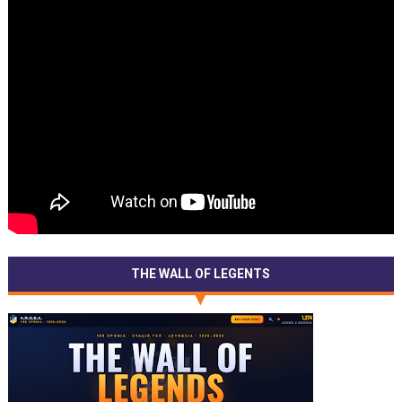
THE WALL OF LEGENTS