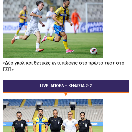
«Δύο γκολ και θετικές εντυπώσεις στο πρώτο τεστ στο
ΓΣΠ»
LIVE: ΑΠΟΕΛ – ΚΗΦΙΣΙΑ 2-2