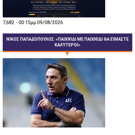
7,682 - 00:15μμ 09/08/2026
ΝΊΚΟΣ ΠΑΠΑΔΌΠΟΥΛΟΣ: «ΠΑΙΧΝΊΔΙ ΜΕ ΠΑΙΧΝΊΔΙ ΘΑ ΕΊΜΑΣΤΕ
ΚΑΛΎΤΕΡΟΙ»