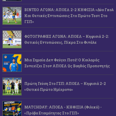
ΒΙΝΤΕΟ ΑΓΩΝΑ: ΑΠΟΕΛ 2-2 ΚΗΦΙΣΙΑ «Δύο Γκολ
Και Θετικές Εντυπώσεις Στο Πρώτο Τεστ Στο
ΓΣΠ»
ΦΩΤΟΓΡΑΦΙΕΣ ΑΓΩΝΑ: ΑΠΟΕΛ – Κηφισιά 2-2:
Θετικές Εντυπώσεις, Πίκρα Στο Φινάλε
Μια Σημαία Δεν Φεύγει Ποτέ! Ο Κοιλαράς
Συνεχίζει Στον ΑΠΟΕΛ Ως Βοηθός Προπονητής
Πρώτη Γεύση Στο ΓΣΠ: ΑΠΟΕΛ – Κηφισιά 2-2
«Θετικό Πρώτο Ημίχρονο»
MATCHDAY: ΑΠΟΕΛ - ΚΗΦΙΣΙΑ (φιλικό) -
«Πρόβα Ετοιμότητας Στο ΓΣΠ»