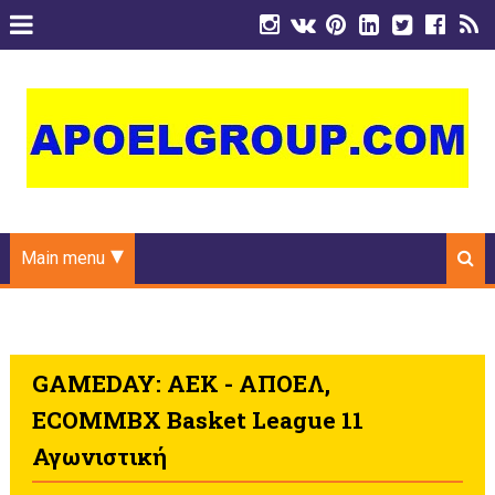
Main menu
GAMEDAY: ΑΕΚ - ΑΠΟΕΛ,
ECOMMBX Basket League 11
Αγωνιστική