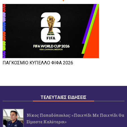
ΠΑΓΚΟΣΜΙΟ ΚΥΠΕΛΛΟ ΦΙΦΑ 2026
ΤΕΛΕΥΤΑΙΕΣ ΕΙΔΗΣΕΙΣ
Νίκος Παπαδόπουλος: «Παιχνίδι Με Παιχνίδι Θα
Είμαστε Καλύτεροι»