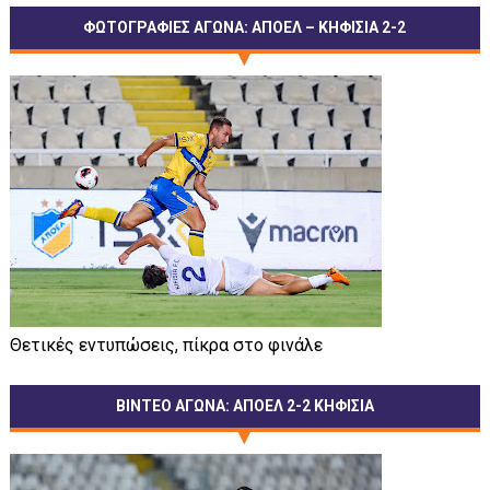
ΦΩΤΟΓΡΑΦΙΕΣ ΑΓΩΝΑ: ΑΠΟΕΛ – ΚΗΦΙΣΙΑ 2-2
Θετικές εντυπώσεις, πίκρα στο φινάλε
ΒΙΝΤΕΟ ΑΓΩΝΑ: ΑΠΟΕΛ 2-2 ΚΗΦΙΣΙΑ