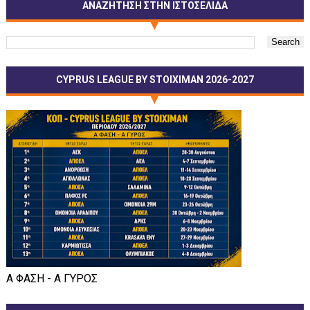
ΑΝΑΖΗΤΗΣΗ ΣΤΗΝ ΙΣΤΟΣΕΛΙΔΑ
CYPRUS LEAGUE BY STOIXIMAN 2026-2027
Α ΦΑΣΗ - Α ΓΥΡΟΣ