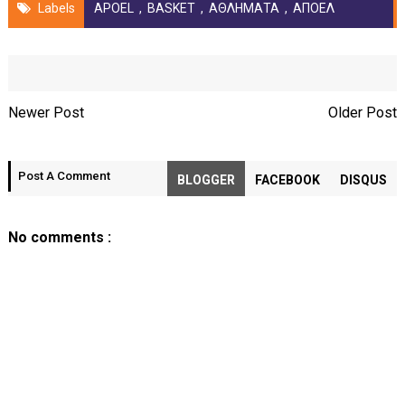
Labels
APOEL
,
BASKET
,
ΑΘΛΗΜΑΤΑ
,
ΑΠΟΕΛ
Newer Post
Older Post
Post A Comment
BLOGGER
FACEBOOK
DISQUS
No comments :