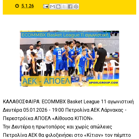
5.1.26
ΚΑΛΑΘΟΣΦΑΙΡΑ: ECOMMBX Basket League 11 αγωνιστική
Δευτέρα 05.01.2026 - 19:00
 Πετρολίνα 
ΑΕΚ Λάρνακας -
Περεστρόϊκα ΑΠΟΕΛ «Αίθουσα ΚΙΤΙΟΝ».
Την Δευτέρα η πρωτοπόρος και χωρίς απώλειες
Πετρολίνα ΑΕΚ θα φιλοξενήσει στο «Κίτιον» τον πέμπτο