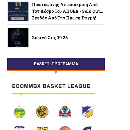
Πρωτοφανής Ανταπόκριση Από
Τον Κόσμο Του ΑΠΟΕΛ - Sold Out...
Σχεδόν Από Την Πρώτη Στιγμή!
Ξεκινά Στις 19:26
BASKET: ΠΡΟΓΡΑΜΜΑ