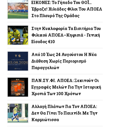
ΕΙΚΟΝΕΣ: Το Γήπεδο Του ΘΟΪ…
Έβραζε! Χιλιάδες Φίλοι Του ΑΠΟΕΛ
Στο Πλευρό Της Ομάδας
Στην Κυκλοφορία Τα Εισιτήρια Του
Φιλικού ΑΠΟΕΛ–Κηφισιά - Γενική
Είσοδος €10
Από 10 Έως 24 Αυγούστου Η Νέα
Διάθεση Χωρίς Περιορισμό
Παραγγελιών
ΠΑΝ.ΣΥ.ΦΙ. ΑΠΟΕΛ: Ξεκινούν Οι
Εγγραφές Μελών Για Την Ιστορική
Χρονιά Των 100 Χρόνων
Αλλαγή Πλάνων Για Τον ΑΠΟΕΛ:
Δεν Θα Γίνει Το Παιχνίδι Με Την
Καρμιώτισσα