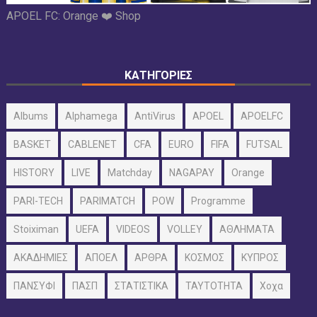
APOEL FC:
Orange ❤️ Shop
ΚΑΤΗΓΟΡΙΕΣ
Albums
Alphamega
AntiVirus
APOEL
APOELFC
BASKET
CABLENET
CFA
EURO
FIFA
FUTSAL
HISTORY
LIVE
Matchday
NAGAPAY
Orange
PARI-TECH
PARIMATCH
POW
Programme
Stoiximan
UEFA
VIDEOS
VOLLEY
ΑΘΛΗΜΑΤΑ
ΑΚΑΔΗΜΙΕΣ
ΑΠΟΕΛ
ΑΡΘΡΑ
ΚΟΣΜΟΣ
ΚΥΠΡΟΣ
ΠΑΝΣΥΦΙ
ΠΑΣΠ
ΣΤΑΤΙΣΤΙΚΑ
ΤΑΥΤΟΤΗΤΑ
Χοχα