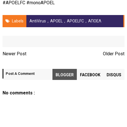
#APOELFC #monoAPOEL
Labels
AntiVirus
,
APOEL
,
APOELFC
,
ΑΠΟΕΛ
Newer Post
Older Post
Post A Comment
BLOGGER
FACEBOOK
DISQUS
No comments :