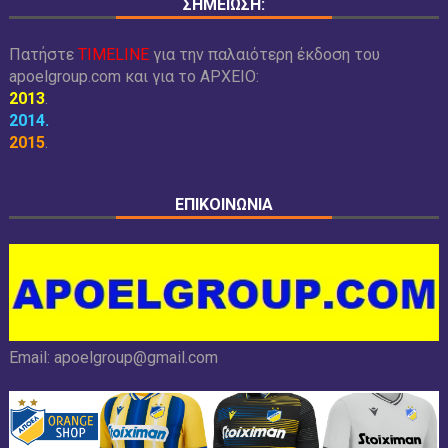
ΣΗΜΕΙΩΣΗ:
Πατήστε
TIMELINE
για την παλαιότερη έκδοση του
apoelgroup.com και για το
ΑΡΧΕΙΟ:
2013
.
2014
.
2015
.
ΕΠΙΚΟΙΝΩΝΙΑ
Email:
apoelgroup@gmail.com