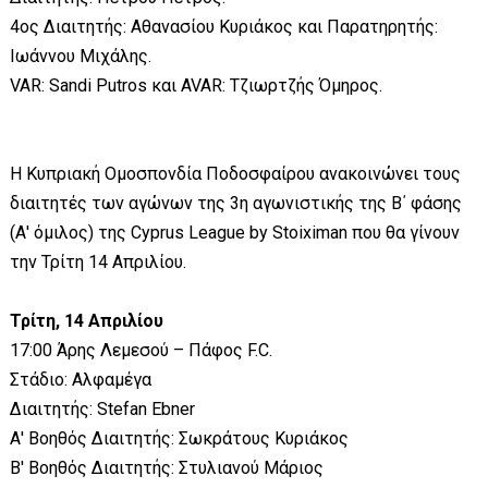
4ος Διαιτητής: Αθανασίου Κυριάκος και Παρατηρητής:
Ιωάννου Μιχάλης.
VAR: Sandi Putros και AVAR: Τζιωρτζής Όμηρος.
Η Κυπριακή Ομοσπονδία Ποδοσφαίρου ανακοινώνει τους
διαιτητές των αγώνων της 3η αγωνιστικής της Β΄ φάσης
(Α' όμιλος) της Cyprus League by Stoiximan που θα γίνουν
την Τρίτη 14 Απριλίου.
Τρίτη, 14 Απριλίου
17:00 Άρης Λεμεσού – Πάφος F.C.
Στάδιο: Αλφαμέγα
Διαιτητής: Stefan Ebner
Α' Βοηθός Διαιτητής: Σωκράτους Κυριάκος
Β' Βοηθός Διαιτητής: Στυλιανού Μάριος