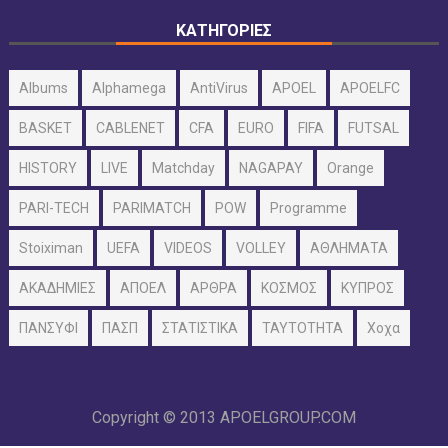
ΚΑΤΗΓΟΡΙΕΣ
Albums
Alphamega
AntiVirus
APOEL
APOELFC
BASKET
CABLENET
CFA
EURO
FIFA
FUTSAL
HISTORY
LIVE
Matchday
NAGAPAY
Orange
PARI-TECH
PARIMATCH
POW
Programme
Stoiximan
UEFA
VIDEOS
VOLLEY
ΑΘΛΗΜΑΤΑ
ΑΚΑΔΗΜΙΕΣ
ΑΠΟΕΛ
ΑΡΘΡΑ
ΚΟΣΜΟΣ
ΚΥΠΡΟΣ
ΠΑΝΣΥΦΙ
ΠΑΣΠ
ΣΤΑΤΙΣΤΙΚΑ
ΤΑΥΤΟΤΗΤΑ
Χοχα
Copyright © 2013
APOELGROUP.COM