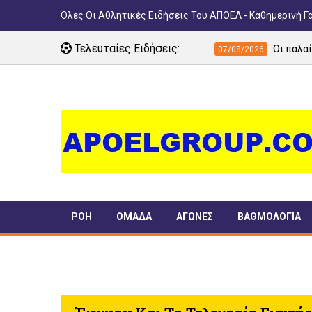
Όλες Οι Αθλητικές Ειδήσεις Του ΑΠΟΕΛ - Καθημερινή Γ
ότητας στο ΓΣΠ»
Τελευταίες Ειδήσεις:
Οι παλαίμαχοι, οι θρύλο
07/08/2026
ΡΟΗ
ΟΜΑΔΑ
ΑΓΩΝΕΣ
ΒΑΘΜΟΛΟΓΙΑ
ΠΑΝΣΥΦΙ
TIMELINE