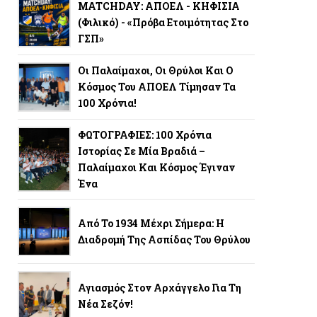
MATCHDAY: ΑΠΟΕΛ - ΚΗΦΙΣΙΑ
(φιλικό) - «Πρόβα Ετοιμότητας Στο
ΓΣΠ»
Οι Παλαίμαχοι, Οι Θρύλοι Και Ο
Κόσμος Του ΑΠΟΕΛ Τίμησαν Τα
100 Χρόνια!
ΦΩΤΟΓΡΑΦΙΕΣ: 100 Χρόνια
Ιστορίας Σε Μία Βραδιά –
Παλαίμαχοι Και Κόσμος Έγιναν
Ένα
Από Το 1934 Μέχρι Σήμερα: Η
Διαδρομή Της Ασπίδας Του Θρύλου
Αγιασμός Στον Αρχάγγελο Για Τη
Νέα Σεζόν!