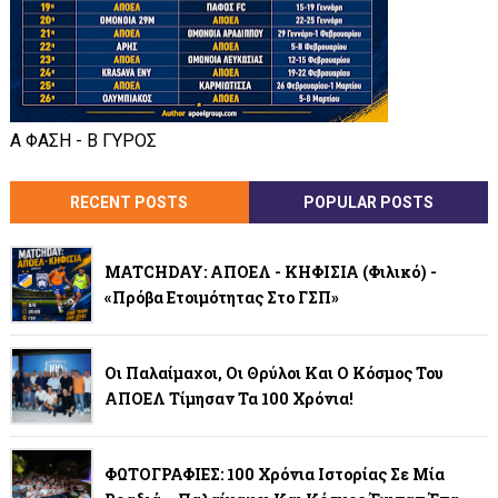
Α ΦΑΣΗ - Β ΓΥΡΟΣ
RECENT POSTS
POPULAR POSTS
MATCHDAY: ΑΠΟΕΛ - ΚΗΦΙΣΙΑ (φιλικό) -
«Πρόβα Ετοιμότητας Στο ΓΣΠ»
Οι Παλαίμαχοι, Οι Θρύλοι Και Ο Κόσμος Του
ΑΠΟΕΛ Τίμησαν Τα 100 Χρόνια!
ΦΩΤΟΓΡΑΦΙΕΣ: 100 Χρόνια Ιστορίας Σε Μία