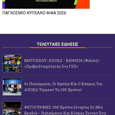
ΠΑΓΚΟΣΜΙΟ ΚΥΠΕΛΛΟ ΦΙΦΑ 2026
ΤΕΛΕΥΤΑΙΕΣ ΕΙΔΗΣΕΙΣ
MATCHDAY: ΑΠΟΕΛ - ΚΗΦΙΣΙΑ (φιλικό) -
«Πρόβα Ετοιμότητας Στο ΓΣΠ»
Οι Παλαίμαχοι, Οι Θρύλοι Και Ο Κόσμος Του
ΑΠΟΕΛ Τίμησαν Τα 100 Χρόνια!
ΦΩΤΟΓΡΑΦΙΕΣ: 100 Χρόνια Ιστορίας Σε Μία
Βραδιά – Παλαίμαχοι Και Κόσμος Έγιναν Ένα