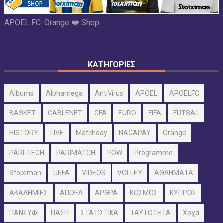
APOEL FC:
Orange ❤️ Shop
ΚΑΤΗΓΟΡΙΕΣ
Albums
Alphamega
AntiVirus
APOEL
APOELFC
BASKET
CABLENET
CFA
EURO
FIFA
FUTSAL
HISTORY
LIVE
Matchday
NAGAPAY
Orange
PARI-TECH
PARIMATCH
POW
Programme
Stoiximan
UEFA
VIDEOS
VOLLEY
ΑΘΛΗΜΑΤΑ
ΑΚΑΔΗΜΙΕΣ
ΑΠΟΕΛ
ΑΡΘΡΑ
ΚΟΣΜΟΣ
ΚΥΠΡΟΣ
ΠΑΝΣΥΦΙ
ΠΑΣΠ
ΣΤΑΤΙΣΤΙΚΑ
ΤΑΥΤΟΤΗΤΑ
Χοχα