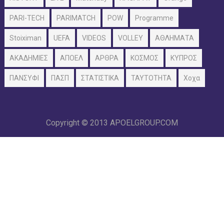
PARI-TECH
PARIMATCH
POW
Programme
Stoiximan
UEFA
VIDEOS
VOLLEY
ΑΘΛΗΜΑΤΑ
ΑΚΑΔΗΜΙΕΣ
ΑΠΟΕΛ
ΑΡΘΡΑ
ΚΟΣΜΟΣ
ΚΥΠΡΟΣ
ΠΑΝΣΥΦΙ
ΠΑΣΠ
ΣΤΑΤΙΣΤΙΚΑ
ΤΑΥΤΟΤΗΤΑ
Χοχα
Copyright © 2013
APOELGROUP.COM