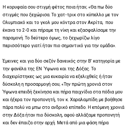
Η κορυφαία σου στιγμή φέτος ποια ήταν; «Θα πω δύο
στιγμές που ξεχώρισα. Το χατ-τρικ στο κύπελλο με τον
Ολυμπιακό και το γκολ μου κόντρα στον Ακρίτα, που
έκανα το 2-0 και πήραμε τη νίκη και εξασφαλίσαμε την
παραμονή. Το δεύτερο όμως, το ξεχωρίζω λίγο
περισσότερο γιατί ήταν πιο σημαντικό για την ομάδα».
Έμεινες και για δύο σεζόν δανεικός στην Β’ κατηγορία με
την φανέλα της ΕΝ Ύψωνα και της Δόξας. Το
διαχειρίστηκες ως μια ευκαιρία να εξελιχθείς ή ήταν
δύσκολη η προσαρμογή σου; «Την πρώτη χρονιά στον
Ύψωνα επειδή ξεκίνησα και πήρα παιχνίδια στα πόδια μου
και ήξερα τον προπονητή, τον κ. Χαραλαμπίδη με βοήθησε
πάρα πολύ να μπω στο ανδρικό επίπεδο. Η επόμενη χρονιά
στην Δόξα ήταν πιο δύσκολη, αφού αλλάξαμε προπονητή
και δεν έπαιζα στην αρχή. Μετά από μια φάση πήρα