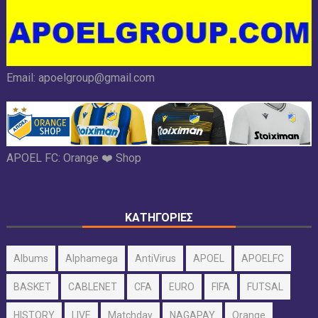
Email:
apoelgroup@gmail.com
APOEL FC:
Orange ❤️ Shop
ΚΑΤΗΓΟΡΙΕΣ
Albums
Alphamega
AntiVirus
APOEL
APOELFC
BASKET
CABLENET
CFA
EURO
FIFA
FUTSAL
HISTORY
LIVE
Matchday
NAGAPAY
Orange