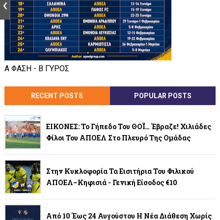
Α ΦΑΣΗ - Β ΓΥΡΟΣ
RECENT POSTS
POPULAR POSTS
ΕΙΚΟΝΕΣ: Το Γήπεδο Του ΘΟΪ… Έβραζε! Χιλιάδες
Φίλοι Του ΑΠΟΕΛ Στο Πλευρό Της Ομάδας
Στην Κυκλοφορία Τα Εισιτήρια Του Φιλικού
ΑΠΟΕΛ–Κηφισιά - Γενική Είσοδος €10
Από 10 Έως 24 Αυγούστου Η Νέα Διάθεση Χωρίς