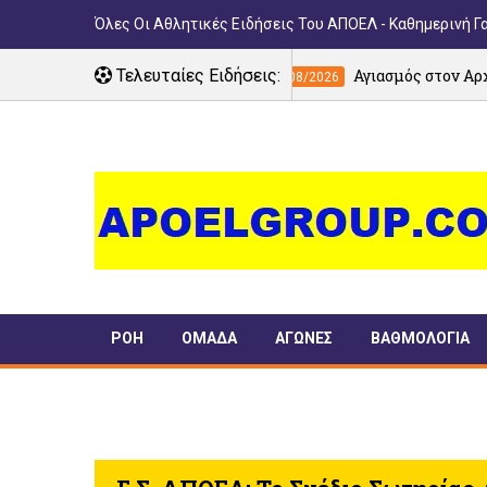
Όλες Οι Αθλητικές Ειδήσεις Του ΑΠΟΕΛ - Καθημερινή Γ
Τελευταίες Ειδήσεις:
Αγιασμός στον Αρχάγγελο για τη νέ
07/08/2026
ΡΟΗ
ΟΜΑΔΑ
ΑΓΩΝΕΣ
ΒΑΘΜΟΛΟΓΙΑ
ΠΑΝΣΥΦΙ
TIMELINE