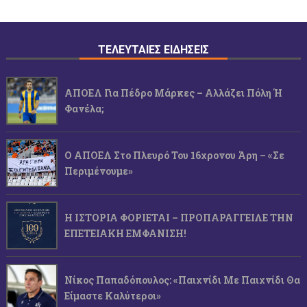
ΤΕΛΕΥΤΑΙΕΣ ΕΙΔΗΣΕΙΣ
ΑΠΟΕΛ Για Πέδρο Μάρκες – Αλλάζει Πόλη Ή
Φανέλα;
Ο ΑΠΟΕΛ Στο Πλευρό Του 16χρονου Άρη – «Σε
Περιμένουμε»
Η ΙΣΤΟΡΙΑ ΦΟΡΙΕΤΑΙ – ΠΡΟΠΑΡΑΓΓΕΙΛΕ ΤΗΝ
ΕΠΕΤΕΙΑΚΗ ΕΜΦΑΝΙΣΗ!
Νίκος Παπαδόπουλος: «Παιχνίδι Με Παιχνίδι Θα
Είμαστε Καλύτεροι»