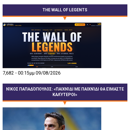
THE WALL OF LEGENTS
7,682 - 00:15μμ 09/08/2026
ΝΊΚΟΣ ΠΑΠΑΔΌΠΟΥΛΟΣ: «ΠΑΙΧΝΊΔΙ ΜΕ ΠΑΙΧΝΊΔΙ ΘΑ ΕΊΜΑΣΤΕ
ΚΑΛΎΤΕΡΟΙ»