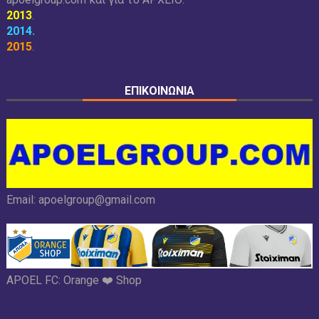
2013
.
2014
.
2015
.
ΕΠΙΚΟΙΝΩΝΙΑ
Email:
apoelgroup@gmail.com
APOEL FC:
Orange ❤️ Shop