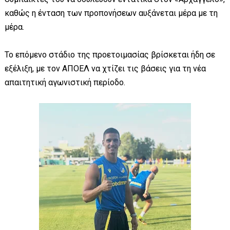
καθώς η ένταση των προπονήσεων αυξάνεται μέρα με τη
μέρα.
Το επόμενο στάδιο της προετοιμασίας βρίσκεται ήδη σε
εξέλιξη, με τον ΑΠΟΕΛ να χτίζει τις βάσεις για τη νέα
απαιτητική αγωνιστική περίοδο.