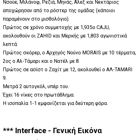
Νσούε, Μιλάνοφ, Ρεζιά, Μηνάς, Άλεξ και Νεκτάριος
αποχώρησαν από το ρόστερ της ομάδας (κάποιοι
παραμένουν στο μισθολόγιο).
Πρώτος σε χρόνο συμμετοχής με 1,935ο CAJU,
ακολουθούν οι ZAHID και Μερκής με 1,803 αγωνιστικά
λεπτά.
Πρώτος σκόρερ, ο Αρχηγός Νούνο MORAIS με 10 τέρματα,
2ος ο Αλ-Τάμαρι και ο Νατέλ με 8.
Πρώτος σε ασίστ ο Ζαχίτ με 12, ακολουθεί ο ΑΛ-TAMARI
9.
Μετρά 2 αυτογκόλ, υπέρ του.
Έχει 16 νίκες στο πρωτάθλημα.
Η ισοπαλία 1-1 εμφανίζεται για δεύτερη φόρα.
*** Interface - Γενική Εικόνα