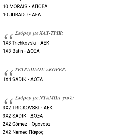
10 MORAIS - ΑΠΟΕΛ
10 JURADO - ΑΕΛ
Σκόρερ με ΧΑΤ-ΤΡΙΚ:
1Χ3 Trichkovski - ΑΕΚ
1Χ3 Batin - ΔΟΞΑ
ΤΕΤΡΑΠΛΟΣ ΣΚΟΡΕΡ:
1X4 SADIK - ΔΟΞΑ
Σκόρερ με ΝΤΑΜΠΛ γκολ:
3Χ2 TRICKOVSKI - ΑΕΚ
3X2 SADIK - ΔΟΞΑ
2Χ2 Gómez - Ομόνοια
2Χ2 Nemec Πάφος