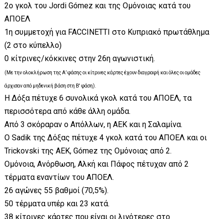
2ο γκολ του Jordi Gómez και της Ομόνοιας κατά του
ΑΠΟΕΛ
1η συμμετοχή για FACCINETTI στο Κυπριακό πρωτάθλημα
(2 στο κύπελλο)
0 κίτρινες/κόκκινες στην 26η αγωνιστική.
(Με την ολοκλήρωση της Α’ φάσης οι κίτρινες κάρτες έχουν διαγραφή και όλες οι ομάδες
άρχισαν από μηδενική βάση στη Β' φάση).
Η Δόξα πέτυχε 6 συνολικά γκολ κατά του ΑΠΟΕΛ, τα
περισσότερα από κάθε άλλη ομάδα.
Από 3 σκόραραν ο Απόλλων, η ΑΕΚ και η Σαλαμίνα.
Ο Sadik της Δόξας πέτυχε 4 γκολ κατά του ΑΠΟΕΛ και οι
Trickovski της ΑΕΚ, Gómez της Ομόνοιας από 2.
Ομόνοια, Ανόρθωση, Αλκή και Πάφος πέτυχαν από 2
τέρματα εναντίων του ΑΠΟΕΛ.
26 αγώνες 55 βαθμοί (70,5%).
50 τέρματα υπέρ και 23 κατά.
38 κίτρινες κάρτες που είναι οι λιγότερες στο