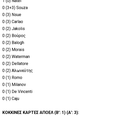
1 (0) Natel
0 (3+3) Souza
0 (3) Nsue
0 (3) Carlao
0 (2) Jakolis
0 (2) Βούρος
0 (2) Balogh
0 (2) Morais
0 (2) Waterman
0 (2) Dellatore
0 (2) Αλωνεύτης
0 (1) Romo
0 (1) Milanov
0 (1) De Vincenti
0 (1) Caju
ΚΟΚΚΙΝΕΣ ΚΑΡΤΕΣ ΑΠΟΕΛ (Β': 1) (Α': 3):