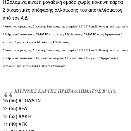
Η Σαλαμίνα είναι η μοναδική ομάδα χωρίς κόκκινη κάρτα
2 δικαστικές απόφασης αλλοίωσης του αποτελέσματος
από τον Α.Δ.
* Κατόπιν απόφασης της Δικαστικής Επιτροπής ημερομηνίας 16.01.2019 επιβλήθηκε η ποινή αφαίρεσης
6 βαθμών από το σωματείο ΠΑΦΟΣ FC και ο αγώνας ΑΕΚ Λάρνακας - ΠΑΦΟΣ FC για τη 1η αγωνιστική
κατακυρώθηκε με τέρματα 3-0 υπέρ της ΑΕΚ Λάρνακας.
* Κατόπιν απόφασης της Δικαστικής Επιτροπής ημερομηνίας 18.02.2019 επιβλήθηκε η ποινή αφαίρεσης
6 βαθμών από το σωματείο Ανόρθωση και ο αγώνας Ανόρθωση - Απόλλων για τη 19η αγωνιστική
κατακυρώθηκε με τέρματα 3-0 υπέρ του Απόλλωνα.
ΚΙΤΡΙΝΕΣ ΚΑΡΤΕΣ ΠΡΩΤΑΘΛΗΜΑΤΟΣ Β' (Α'):
16 (56) ΑΠΟΛΛΩΝ
13 (65) ΑΕΛ
13 (53) ΑΛΚΗ
14 (49) ΑΕΚ