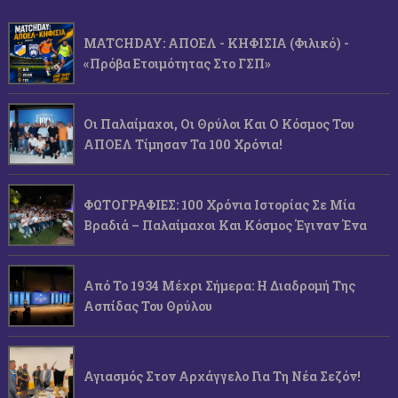
MATCHDAY: ΑΠΟΕΛ - ΚΗΦΙΣΙΑ (φιλικό) -
«Πρόβα Ετοιμότητας Στο ΓΣΠ»
Οι Παλαίμαχοι, Οι Θρύλοι Και Ο Κόσμος Του
ΑΠΟΕΛ Τίμησαν Τα 100 Χρόνια!
ΦΩΤΟΓΡΑΦΙΕΣ: 100 Χρόνια Ιστορίας Σε Μία
Βραδιά – Παλαίμαχοι Και Κόσμος Έγιναν Ένα
Από Το 1934 Μέχρι Σήμερα: Η Διαδρομή Της
Ασπίδας Του Θρύλου
Αγιασμός Στον Αρχάγγελο Για Τη Νέα Σεζόν!