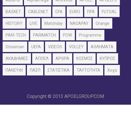
Albums
Alphamega
AntiVirus
APOEL
APOELFC
BASKET
CABLENET
CFA
EURO
FIFA
FUTSAL
HISTORY
LIVE
Matchday
NAGAPAY
Orange
PARI-TECH
PARIMATCH
POW
Programme
Stoiximan
UEFA
VIDEOS
VOLLEY
ΑΘΛΗΜΑΤΑ
ΑΚΑΔΗΜΙΕΣ
ΑΠΟΕΛ
ΑΡΘΡΑ
ΚΟΣΜΟΣ
ΚΥΠΡΟΣ
ΠΑΝΣΥΦΙ
ΠΑΣΠ
ΣΤΑΤΙΣΤΙΚΑ
ΤΑΥΤΟΤΗΤΑ
Χοχα
Copyright © 2013
APOELGROUP.COM