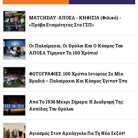
MATCHDAY: ΑΠΟΕΛ - ΚΗΦΙΣΙΑ (φιλικό) -
«Πρόβα Ετοιμότητας Στο ΓΣΠ»
Οι Παλαίμαχοι, Οι Θρύλοι Και Ο Κόσμος Του
ΑΠΟΕΛ Τίμησαν Τα 100 Χρόνια!
ΦΩΤΟΓΡΑΦΙΕΣ: 100 Χρόνια Ιστορίας Σε Μία
Βραδιά – Παλαίμαχοι Και Κόσμος Έγιναν Ένα
Από Το 1934 Μέχρι Σήμερα: Η Διαδρομή Της
Ασπίδας Του Θρύλου
Αγιασμός Στον Αρχάγγελο Για Τη Νέα Σεζόν!