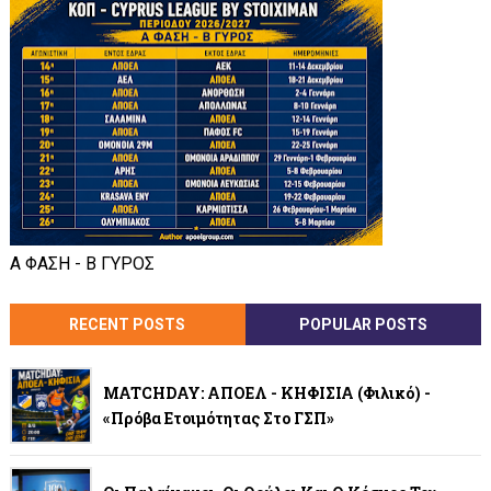
Α ΦΑΣΗ - Β ΓΥΡΟΣ
RECENT POSTS
POPULAR POSTS
MATCHDAY: ΑΠΟΕΛ - ΚΗΦΙΣΙΑ (φιλικό) -
«Πρόβα Ετοιμότητας Στο ΓΣΠ»