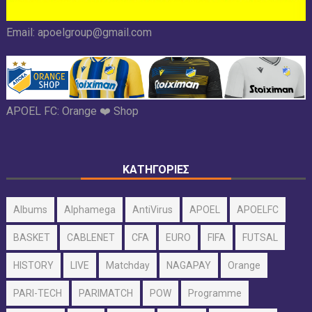
Email:
apoelgroup@gmail.com
APOEL FC:
Orange ❤️ Shop
ΚΑΤΗΓΟΡΙΕΣ
Albums
Alphamega
AntiVirus
APOEL
APOELFC
BASKET
CABLENET
CFA
EURO
FIFA
FUTSAL
HISTORY
LIVE
Matchday
NAGAPAY
Orange
PARI-TECH
PARIMATCH
POW
Programme