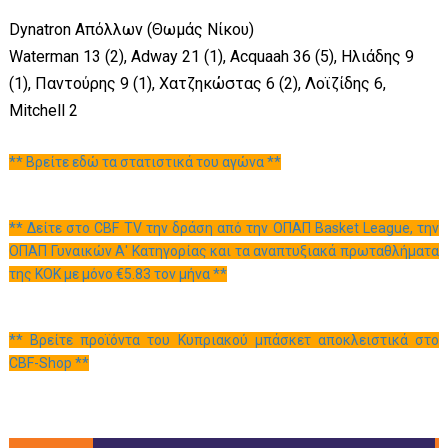
Dynatron Απόλλων (Θωμάς Νίκου)
Waterman 13 (2), Adway 21 (1), Acquaah 36 (5), Hλιάδης 9
(1), Παντούρης 9 (1), Χατζηκώστας 6 (2), Λοϊζίδης 6,
Mitchell 2
** Βρείτε εδώ τα στατιστικά του αγώνα **
** Δείτε στο CBF TV την δράση από την ΟΠΑΠ Basket League, την
ΟΠΑΠ Γυναικών Α' Κατηγορίας και τα αναπτυξιακά πρωταθλήματα
της ΚΟΚ με μόνο €5.83 τον μήνα **
** Βρείτε προϊόντα του Κυπριακού μπάσκετ αποκλειστικά στο
CBF-Shop **