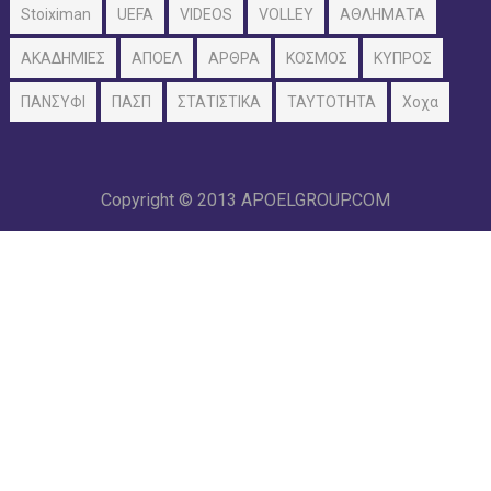
Stoiximan
UEFA
VIDEOS
VOLLEY
ΑΘΛΗΜΑΤΑ
ΑΚΑΔΗΜΙΕΣ
ΑΠΟΕΛ
ΑΡΘΡΑ
ΚΟΣΜΟΣ
ΚΥΠΡΟΣ
ΠΑΝΣΥΦΙ
ΠΑΣΠ
ΣΤΑΤΙΣΤΙΚΑ
ΤΑΥΤΟΤΗΤΑ
Χοχα
Copyright © 2013
APOELGROUP.COM