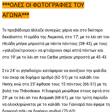
***ΟΛΕΣ ΟΙ ΦΩΤΟΓΡΑΦΙΕΣ ΤΟΥ
ΑΓΩΝΑ***
Το προβάδισμα άλλαζε συνεχώς χέρια και στο δεύτερο
δεκάλεπτο. Η ομάδα της Λεμεσού, στο 17', με το λέι απ του
Ηλιάδη μπήκε μπροστά με πέντε πόντους (38-43), με τους
«γαλαζοκίτρινους» να φτιάχνουν σερί επτά πόντων και
στο 19' με το λέι απ του Carlbe μπήκαν μπροστά με 45-43.
Στο 24' οι γηπεδούχοι κατάφεραν να ανοίξουν την ψαλίδα
του σκορ σε διψήφιο αριθμό (62-51) με το καλάθι του
Henry, ενώ στο 25' έφθασε τους 15 πόντους (66-51) με τη
βολή του Thibodeaux. Η διαφορά μειώθηκε στους εφτά στο
29' με το λέι απ του Acquaah (68-61), με την τρίτη περίοδο
να ολοκληρώνεται με το καλάθι του Γιανναρά που έφερε τη
διαφορά πάλι σε διψήφιο αριθμό (73-63).