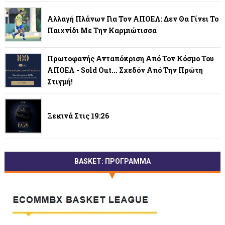
Αλλαγή Πλάνων Για Τον ΑΠΟΕΛ: Δεν Θα Γίνει Το
Παιχνίδι Με Την Καρμιώτισσα
Πρωτοφανής Ανταπόκριση Από Τον Κόσμο Του
ΑΠΟΕΛ - Sold Out... Σχεδόν Από Την Πρώτη
Στιγμή!
Ξεκινά Στις 19:26
BASKET: ΠΡΟΓΡΑΜΜΑ