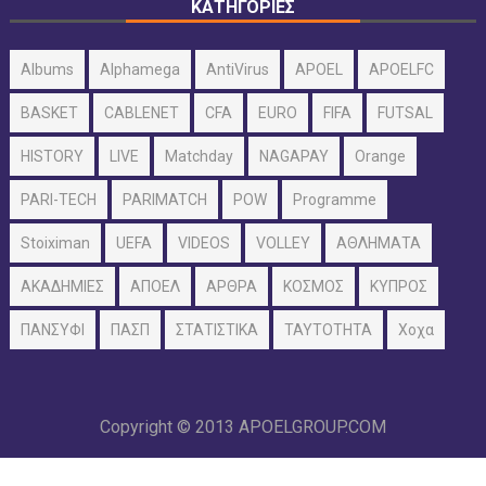
ΚΑΤΗΓΟΡΙΕΣ
Albums
Alphamega
AntiVirus
APOEL
APOELFC
BASKET
CABLENET
CFA
EURO
FIFA
FUTSAL
HISTORY
LIVE
Matchday
NAGAPAY
Orange
PARI-TECH
PARIMATCH
POW
Programme
Stoiximan
UEFA
VIDEOS
VOLLEY
ΑΘΛΗΜΑΤΑ
ΑΚΑΔΗΜΙΕΣ
ΑΠΟΕΛ
ΑΡΘΡΑ
ΚΟΣΜΟΣ
ΚΥΠΡΟΣ
ΠΑΝΣΥΦΙ
ΠΑΣΠ
ΣΤΑΤΙΣΤΙΚΑ
ΤΑΥΤΟΤΗΤΑ
Χοχα
Copyright © 2013
APOELGROUP.COM